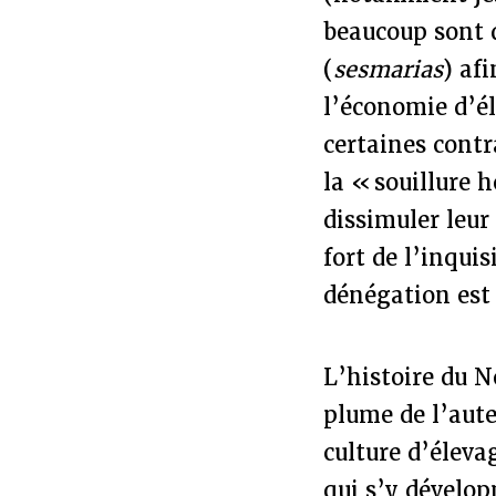
beaucoup sont 
(
sesmarias
) af
l’économie d’é
certaines contr
la « souillure h
dissimuler leu
fort de l’inquis
dénégation est 
L’histoire du No
plume de l’aute
culture d’élevag
qui s’y dévelop