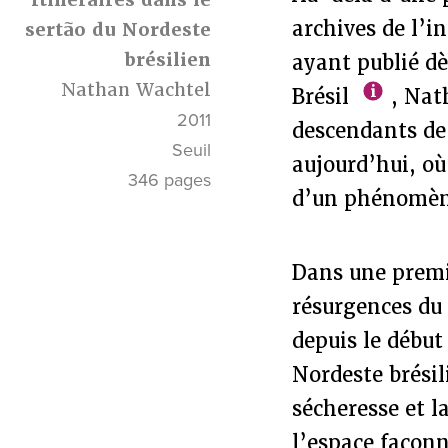
archives de l’i
sertão du Nordeste
brésilien
ayant publié dè
Nathan Wachtel
Brésil
, Nath
2011
descendants de
Seuil
aujourd’hui, o
346 pages
d’un phénomène 
Dans une premi
résurgences du
depuis le début
Nordeste brésil
sécheresse et 
l’espace façonn