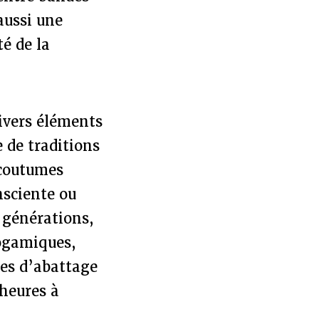
aussi une
té de la
ivers éléments
 de traditions
 coutumes
nsciente ou
 générations,
dogamiques,
ues d’abattage
 heures à