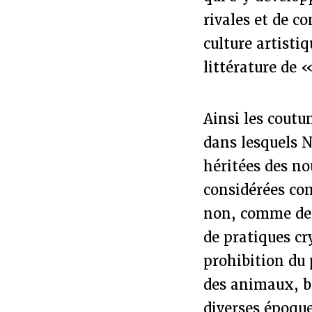
rivales et de c
culture artisti
littérature de «
Ainsi les cout
dans lesquels N
héritées des n
considérées co
non, comme des
de pratiques cr
prohibition du 
des animaux, bo
diverses époque