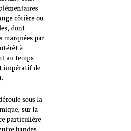
pplémentaires
ange côtière ou
les, dont
is marquées par
intérêt à
nt au temps
t impératif de
).
déroule sous la
mique, sur la
ce particulière
 entre bandes