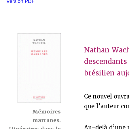
Version PDF
Nathan Wacht
descendants
brésilien auj
Ce nouvel ouvra
que l’auteur c
Mémoires
marranes.
Au-delà d’une 
Itinéraires dans le