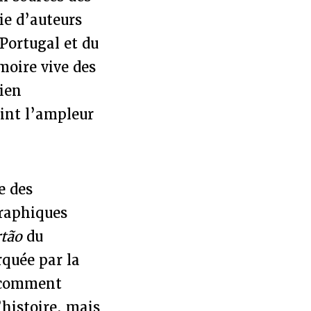
ie d’auteurs
 Portugal et du
moire vive des
ien
int l’ampleur
te des
graphiques
rtão
du
rquée par la
e comment
’histoire, mais