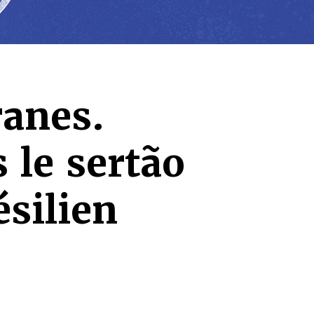
anes.
 le sertão
silien