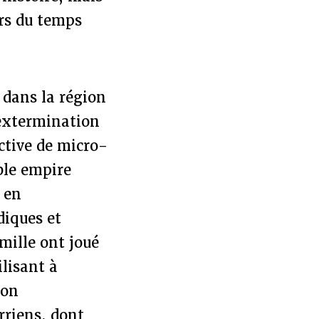
urs du temps
n dans la région
l’extermination
ective de micro-
able empire
 en
diques et
mille ont joué
ilisant à
ion
rriens, dont