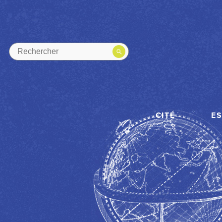
CITÉ
E