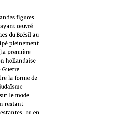
randes figures
s ayant œuvré
es du Brésil au
icipé pleinement
(la première
on hollandaise
e Guerre
re la forme de
 judaïsme
sur le mode
en restant
testantes, ou en