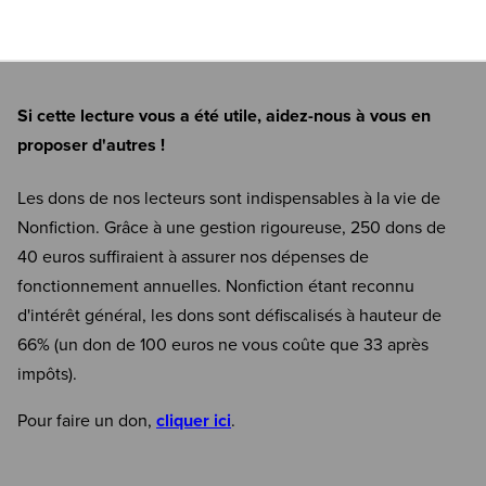
Si cette lecture vous a été utile, aidez-nous à vous en
proposer d'autres !
Les dons de nos lecteurs sont indispensables à la vie de
Nonfiction. Grâce à une gestion rigoureuse, 250 dons de
40 euros suffiraient à assurer nos dépenses de
fonctionnement annuelles. Nonfiction étant reconnu
d'intérêt général, les dons sont défiscalisés à hauteur de
66% (un don de 100 euros ne vous coûte que 33 après
impôts).
Pour faire un don,
cliquer ici
.