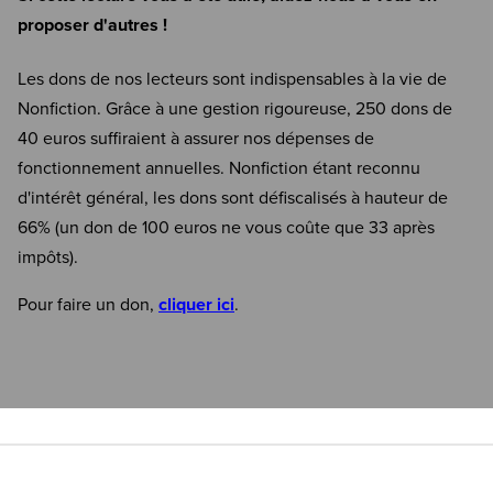
proposer d'autres !
Les dons de nos lecteurs sont indispensables à la vie de
Nonfiction. Grâce à une gestion rigoureuse, 250 dons de
40 euros suffiraient à assurer nos dépenses de
fonctionnement annuelles. Nonfiction étant reconnu
d'intérêt général, les dons sont défiscalisés à hauteur de
66% (un don de 100 euros ne vous coûte que 33 après
impôts).
Pour faire un don,
cliquer ici
.