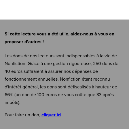
Si cette lecture vous a été utile, aidez-nous à vous en
proposer d'autres !
Les dons de nos lecteurs sont indispensables à la vie de
Nonfiction. Grâce à une gestion rigoureuse, 250 dons de
40 euros suffiraient à assurer nos dépenses de
fonctionnement annuelles. Nonfiction étant reconnu
d'intérêt général, les dons sont défiscalisés à hauteur de
66% (un don de 100 euros ne vous coûte que 33 après
impôts).
Pour faire un don,
cliquer ici
.