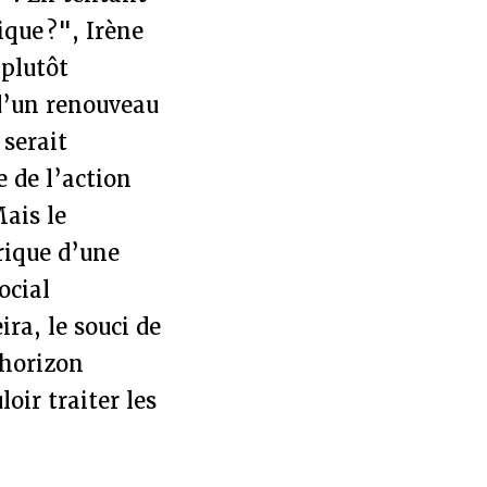
que ?", Irène
 plutôt
 d’un renouveau
 serait
 de l’action
ais le
rique d’une
ocial
ra, le souci de
 horizon
oir traiter les