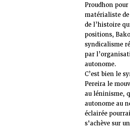
Proudhon pour 
matérialiste d
de l’histoire q
positions, Bak
syndicalisme r
par l’organisat
autonome.
C’est bien le s
Pereira le mouv
au léninisme, q
autonome au no
éclairée pourra
s'achève sur un