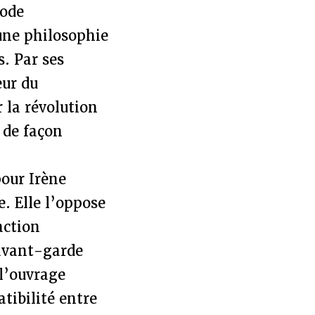
hode
une philosophie
s. Par ses
eur du
 la révolution
 de façon
pour Irène
. Elle l’oppose
action
 avant-garde
 l’ouvrage
tibilité entre