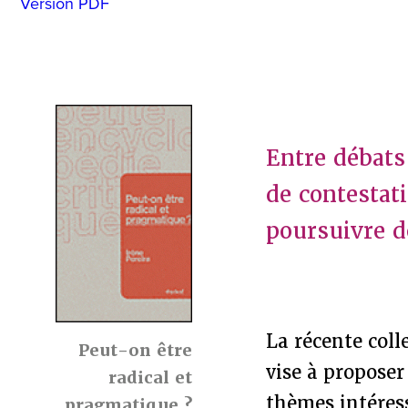
Version PDF
Entre débats
de contestati
poursuivre d
La récente coll
Peut-on être
vise à proposer
radical et
thèmes intéress
pragmatique ?