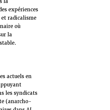
s la
 des expériences
 et radicalisme
nnaire où
ur la
stable.
es actuels en
’appuyant
s les syndicats
te (anarcho-
aires dans AL,