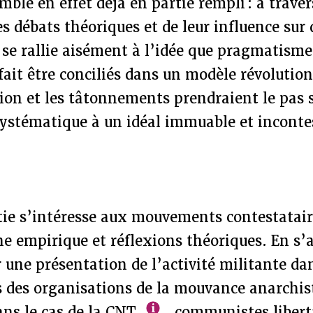
mble en effet déjà en partie rempli : à traver
s débats théoriques et de leur influence sur
 se rallie aisément à l’idée que pragmatisme
fait être conciliés dans un modèle révolutio
on et les tâtonnements prendraient le pas s
ystématique à un idéal immuable et inconte
tie s’intéresse aux mouvements contestatair
e empirique et réflexions théoriques. En s
ne présentation de l’activité militante dan
 des organisations de la mouvance anarchis
ans le cas de la CNT
, communistes libert