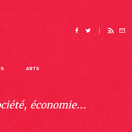
ES
ARTS
ociété, économie...