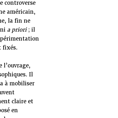
ne controverse
he américain,
e, la fin ne
ini
a priori
; il
expérimentation
 fixés.
e l’ouvrage,
sophiques. Il
ra à mobiliser
ouvent
nt claire et
posé en