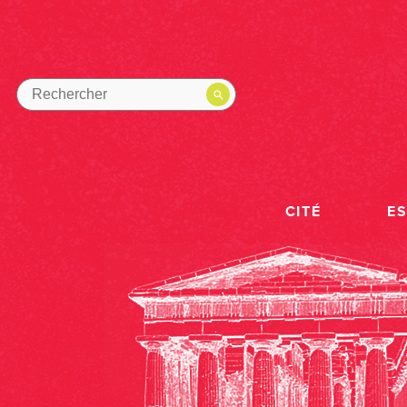
CITÉ
E