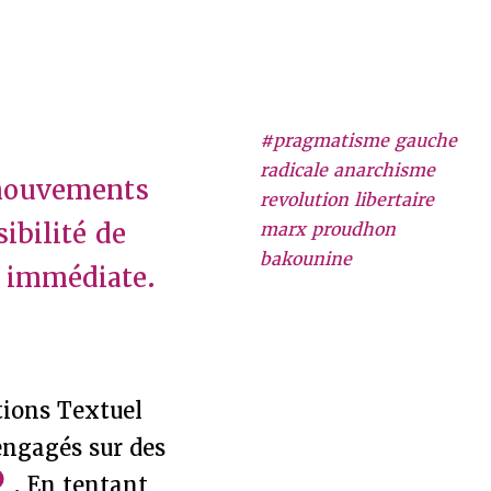
#pragmatisme gauche
radicale anarchisme
 mouvements
revolution libertaire
ibilité de
marx proudhon
bakounine
é immédiate.
tions Textuel
engagés sur des
. En tentant