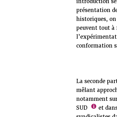
introduction se
présentation de
historiques, on
peuvent tout à 
l’expérimentati
conformation s
La seconde par
mêlant approch
notamment sur u
SUD
et dans
syndicalistes d