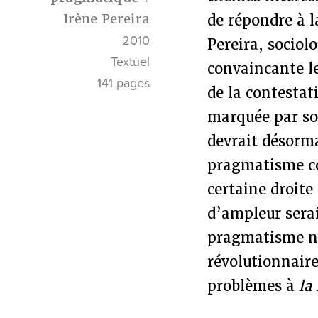
Irène Pereira
de répondre à l
2010
Pereira, sociol
Textuel
convaincante le
141 pages
de la contestat
marquée par son
devrait désorma
pragmatisme con
certaine droite
d’ampleur serai
pragmatisme ne
révolutionnaire
problèmes à
la