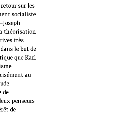
retour sur les
ent socialiste
e-Joseph
sa théorisation
tives très
dans le but de
itique que Karl
tisme
écisément au
tude
e de
deux penseurs
érêt de