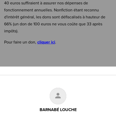
40 euros suffiraient à assurer nos dépenses de
fonctionnement annuelles. Nonfiction étant reconnu
d'intérêt général, les dons sont défiscalisés à hauteur de
66% (un don de 100 euros ne vous coûte que 33 après
impôts).
Pour faire un don,
cliquer ici
.
BARNABÉ LOUCHE