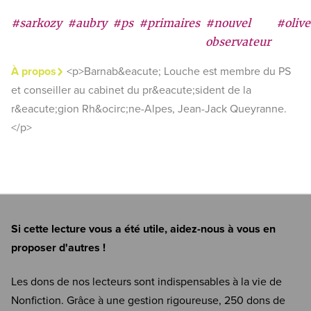
#sarkozy
#aubry
#ps
#primaires
#nouvel
#oliv
observateur
À propos
<p>Barnab&eacute; Louche est membre du PS
et conseiller au cabinet du pr&eacute;sident de la
r&eacute;gion Rh&ocirc;ne-Alpes, Jean-Jack Queyranne.
</p>
Si cette lecture vous a été utile, aidez-nous à vous en
proposer d'autres !
Les dons de nos lecteurs sont indispensables à la vie de
Nonfiction. Grâce à une gestion rigoureuse, 250 dons de