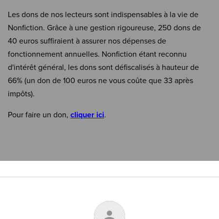
Les dons de nos lecteurs sont indispensables à la vie de
Nonfiction. Grâce à une gestion rigoureuse, 250 dons de
40 euros suffiraient à assurer nos dépenses de
fonctionnement annuelles. Nonfiction étant reconnu
d'intérêt général, les dons sont défiscalisés à hauteur de
66% (un don de 100 euros ne vous coûte que 33 après
impôts).
Pour faire un don,
cliquer ici
.