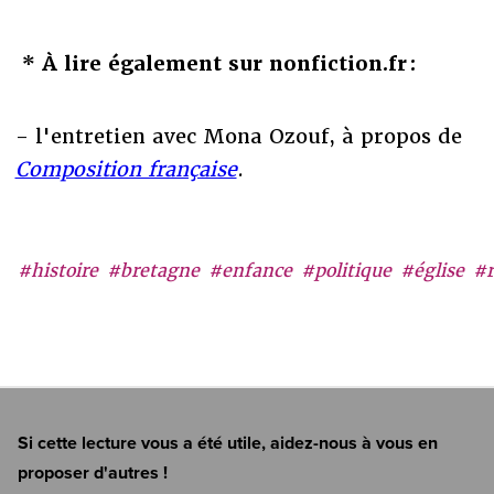
* À lire également sur nonfiction.fr :
- l'entretien avec Mona Ozouf, à propos de
Composition française
.
#histoire
#bretagne
#enfance
#politique
#église
#r
Si cette lecture vous a été utile, aidez-nous à vous en
proposer d'autres !