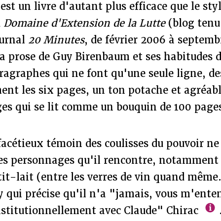
r
est un livre d'autant plus efficace que le styl
u
Domaine d'Extension de la Lutte
(blog tenu
ournal
20 Minutes
, de février 2006 à septemb
a prose de Guy Birenbaum et ses habitudes d
agraphes qui ne font qu'une seule ligne, de
nt les six pages, un ton potache et agréable
ges qui se lit comme un bouquin de 100 page
facétieux témoin des coulisses du pouvoir ne
les personnages qu'il rencontre, notamment
tit-lait (entre les verres de vin quand même
 qui précise qu'il n'a "jamais, vous m'ente
institutionnellement avec Claude" Chirac