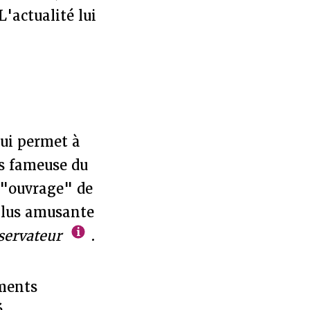
L'actualité lui
qui permet à
s fameuse du
 "ouvrage" de
plus amusante
servateur
.
ements