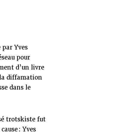
e par Yves
réseau pour
ment d’un livre
 la diffamation
sse dans le
é trotskiste fut
cause : Yves