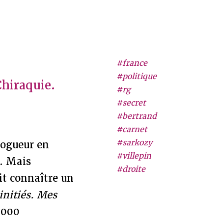
#france
#politique
Chiraquie.
#rg
#secret
#bertrand
#carnet
#sarkozy
logueur en
#villepin
. Mais
#droite
ait connaître un
'initiés. Mes
 000