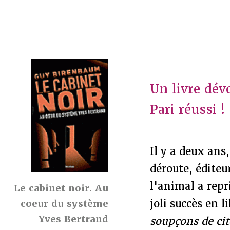
Un livre dévo
Pari réussi !
Il y a deux an
déroute, éditeu
l'animal a repri
Le cabinet noir. Au
joli succès en 
coeur du système
Yves Bertrand
soupçons de ci