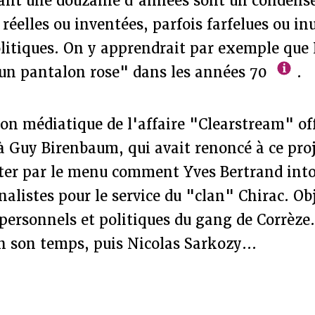
nt une douzaine d'années sont un condens
éelles ou inventées, parfois farfelues ou inut
itiques. On y apprendrait par exemple que 
 un pantalon rose" dans les années 70
.
lon médiatique de l'affaire "Clearstream" of
à Guy Birenbaum, qui avait renoncé à ce pro
nter par le menu comment Yves Bertrand int
nalistes pour le service du "clan" Chirac. Obje
 personnels et politiques du gang de Corrèze.
n son temps, puis Nicolas Sarkozy...