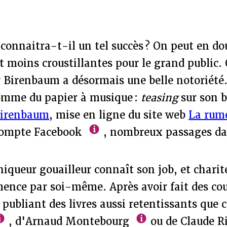
r
connaitra-t-il un tel succès ? On peut en dou
t moins croustillantes pour le grand public. 
 Birenbaum a désormais une belle notoriété.
omme du papier à musique :
teasing
sur son 
Birenbaum
, mise en ligne du site web
La rume
 compte Facebook
, nombreux passages dan
iqueur gouailleur connaît son job, et charit
nce par soi-même. Après avoir fait des co
publiant des livres aussi retentissants que c
, d'Arnaud Montebourg
ou de Claude R