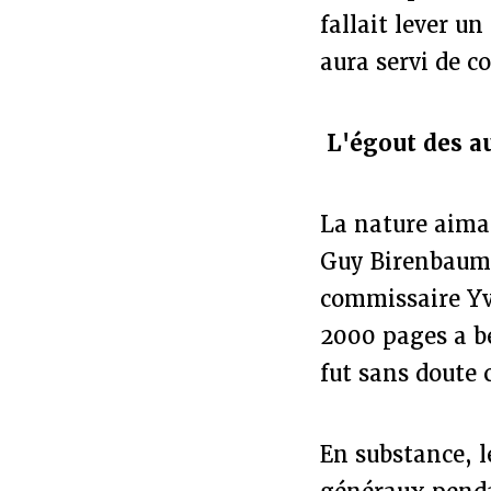
fallait lever un
aura servi de c
L'égout des a
La nature aiman
Guy Birenbaum 
commissaire Yv
2000 pages a b
fut sans doute 
En substance, l