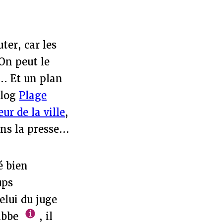
ter, car les
On peut le
.. Et un plan
blog
Plage
ur de la ville
,
s la presse...
é bien
ups
elui du juge
ibbe
, il