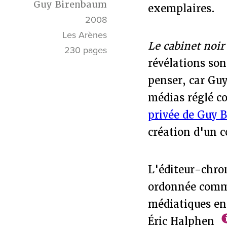
Guy Birenbaum
exemplaires.
2008
Les Arènes
Le cabinet noi
230 pages
révélations son
penser, car Guy
médias réglé c
privée de Guy 
création d'un
L'éditeur-chron
ordonnée comme
médiatiques en 
Éric Halphen