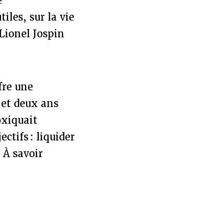
é
iles, sur la vie
Lionel Jospin
fre une
jet deux ans
oxiquait
ctifs : liquider
 À savoir