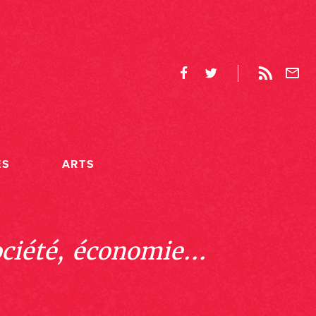
ES
ARTS
ociété, économie...