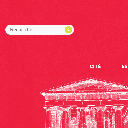
CITÉ
E