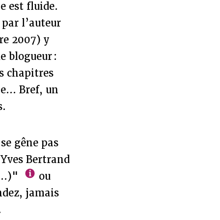
e est fluide.
 par l’auteur
re 2007) y
e blogueur :
s chapitres
... Bref, un
s.
 se gêne pas
 Yves Bertrand
...)"
ou
ndez, jamais
.