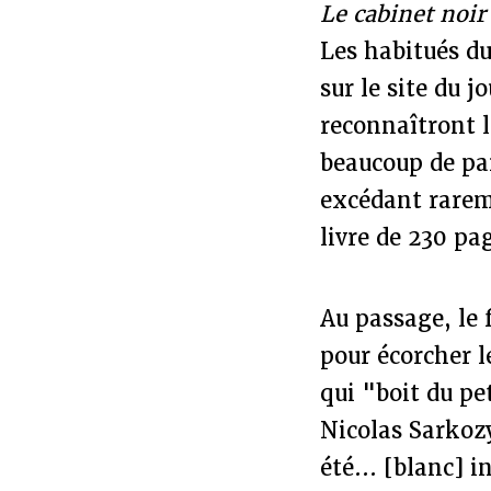
Le cabinet noi
Les habitués d
sur le site du j
reconnaîtront l
beaucoup de par
excédant rareme
livre de 230 pa
Au passage, le 
pour écorcher 
qui "boit du pe
Nicolas Sarkozy
été... [blanc] 