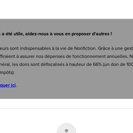
s a été utile, aidez-nous à vous en proposer d'autres !
eurs sont indispensables à la vie de Nonfiction. Grâce à une ges
firaient à assurer nos dépenses de fonctionnement annuelles. N
néral, les dons sont défiscalisés à hauteur de 66% (un don de 10
mpôts).
iquer ici
.