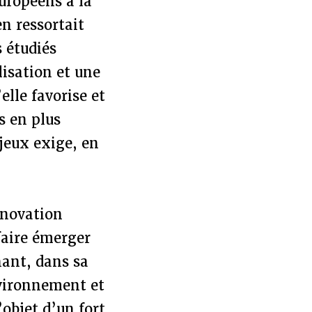
uropéens à la
 en ressortait
 étudiés
isation et une
elle favorise et
s en plus
jeux exige, en
nnovation
 faire émerger
hant, dans sa
nvironnement et
’objet d’un fort