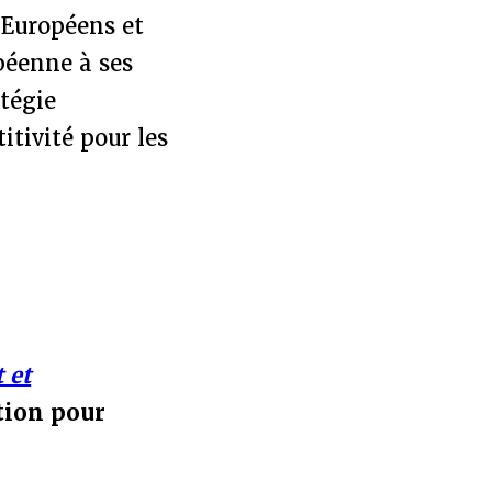
 Européens et
péenne à ses
atégie
tivité pour les
 et
tion pour