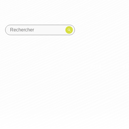
CITÉ
E