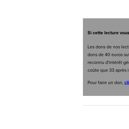
Si cette lecture vou
Les dons de nos lect
dons de 40 euros suf
reconnu d'intérêt gé
coûte que 33 après i
Pour faire un don,
cl