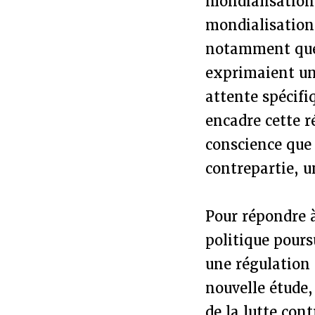
mondialisation
mondialisation
notamment que 
exprimaient un
attente spécifi
encadre cette r
conscience que
contrepartie, 
Pour répondre à
politique pours
une régulation 
nouvelle étude,
de la lutte con