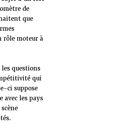
romètre de
haitent que
ormes
n rôle moteur à
 les questions
pétitivité qui
le-ci suppose
e avec les pays
 scène
tés.