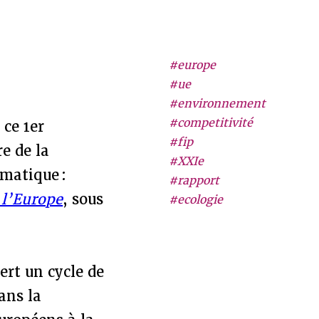
#europe
#ue
#environnement
#competitivité
 ce 1er
#fip
e de la
#XXIe
matique :
#rapport
 l’Europe
, sous
#ecologie
ert un cycle de
ans la