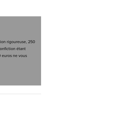
tion rigoureuse, 250
onfiction étant
0 euros ne vous