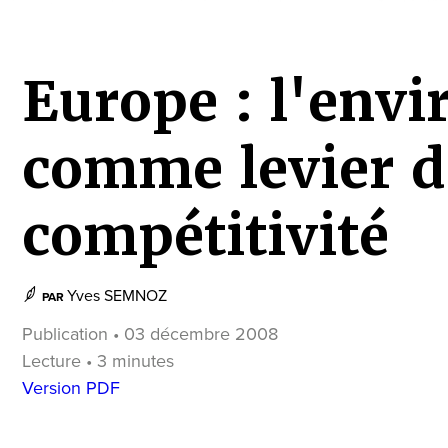
Europe : l'env
comme levier d
compétitivité
Yves SEMNOZ
PAR
Publication • 03 décembre 2008
Lecture • 3 minutes
Version PDF