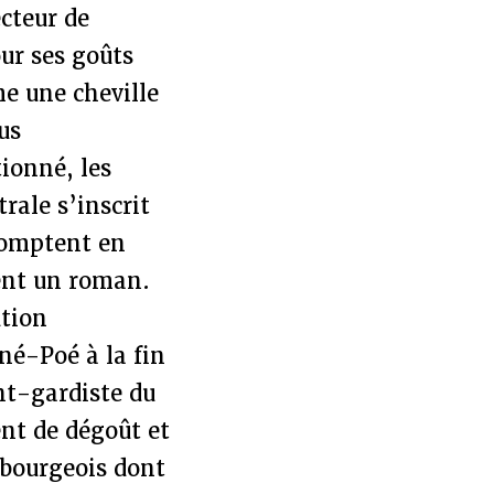
cteur de
ur ses goûts
e une cheville
lus
ionné, les
rale s’inscrit
comptent en
ent un roman.
ution
né-Poé à la fin
ant-gardiste du
nt de dégoût et
 bourgeois dont