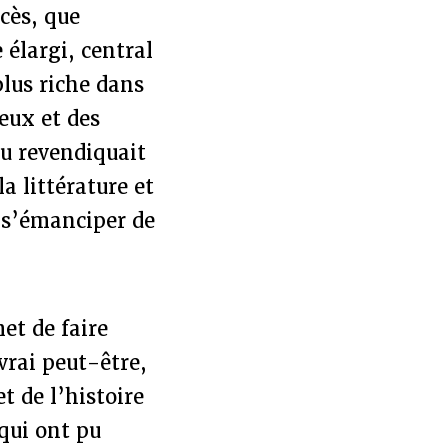
ccès, que
 élargi, central
plus riche dans
reux et des
u revendiquait
a littérature et
 "s’émanciper de
et de faire
vrai peut-être,
t de l’histoire
qui ont pu