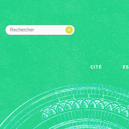
CITÉ
E