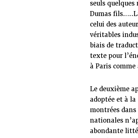
seuls quelques 
Dumas fils…..L
celui des auteur
véritables indus
biais de traduc
texte pour l’én
à Paris comme 
Le deuxième app
adoptée et à l
montrées dans l
nationales n’ap
abondante litt