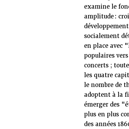
examine le fon
amplitude : cro
développement 
socialement dé
en place avec "
populaires vers
concerts ; tout
les quatre capi
le nombre de t
adoptent à la f
émerger des "é
plus en plus co
des années 1860