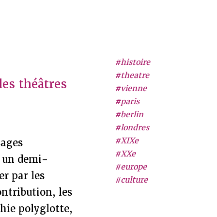
#histoire
#theatre
es théâtres
#vienne
#paris
#berlin
#londres
#XIXe
sages
#XXe
t un demi-
#europe
er par les
#culture
ontribution, les
hie polyglotte,