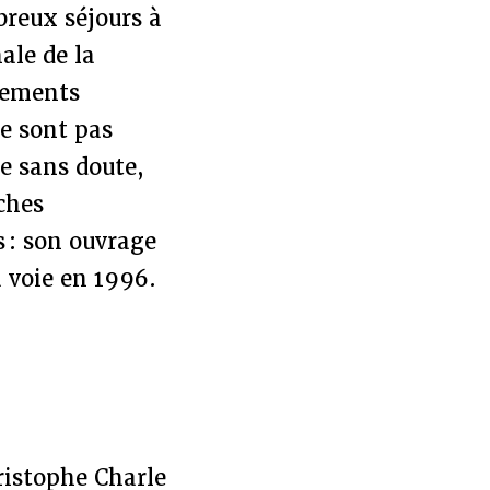
breux séjours à
ale de la
ssements
le sont pas
re sans doute,
ches
s : son ouvrage
a voie en 1996.
hristophe Charle