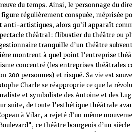
reuve du temps. Ainsi, le personnage du dire
 figure régulièrement conspuée, méprisée po
 anti-artistiques, alors qu’il apparaît comm
pectacle théâtral : flibustier du théâtre ou p
estionnaire tranquille d’un théâtre subvent
rière montrent à quel point l’entreprise théât
lisme concentré (les entreprises théâtrales 
n 200 personnes) et risqué. Sa vie est souv
tophe Charle se réapproprie ce que la révol
raliste et symboliste des Antoine et des Lug
eur suite, de toute l’esthétique théâtrale av
 Copeau à Vilar, a rejeté d’un même mouveme
"Boulevard", ce théâtre bourgeois d’un siècle