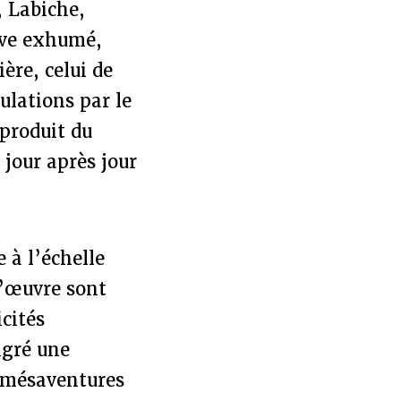
, Labiche,
uve exhumé,
ière, celui de
culations par le
 produit du
jour après jour
e à l’échelle
l’œuvre sont
cités
lgré une
s mésaventures