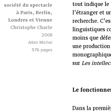
tout indique le
société du spectacle
l’étranger et u
à Paris, Berlin,
Londres et Vienne
recherche. C’es
Christophe Charle
linguistiques c
2008
moins que défen
Albin Michel
une production
576 pages
monographiques.
sur
Les intelle
Le fonctionne
Dans la premièr