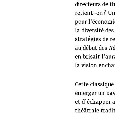
directeurs de t
retient-on ? Un
pour l’économie 
la diversité de
stratégies de 
au début des
Rè
en brisait l’au
la vision encha
Cette classique
émerger un pays
et d’échapper a
théâtrale trad