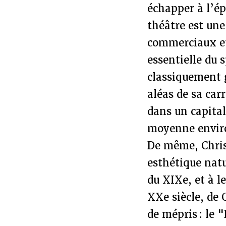
échapper à l’ép
théâtre est une
commerciaux et
essentielle du s
classiquement g
aléas de sa car
dans un capita
moyenne enviro
De même, Chris
esthétique natu
du XIXe, et à l
XXe siècle, de
de mépris : le 