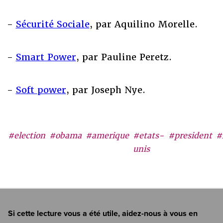
-
Sécurité Sociale
, par Aquilino Morelle.
-
Smart Power
, par Pauline Peretz.
-
Soft power
, par Joseph Nye.
#election
#obama
#amerique
#etats-
#president
#
unis
Si cette lecture vous a été utile, aidez-nous à vous en