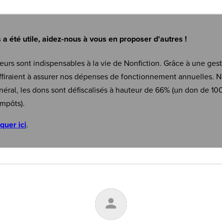
s a été utile, aidez-nous à vous en proposer d'autres !
eurs sont indispensables à la vie de Nonfiction. Grâce à une ges
firaient à assurer nos dépenses de fonctionnement annuelles. N
néral, les dons sont défiscalisés à hauteur de 66% (un don de 10
mpôts).
iquer ici
.