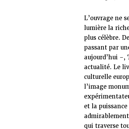
L’ouvrage ne se
lumière la rich
plus célèbre. 
passant par un
aujourd’hui –, 
actualité. Le l
culturelle euro
l’image monume
expérimentateu
et la puissance
admirablement c
qui traverse to