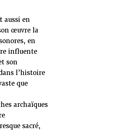
t aussi en
 son œuvre la
sonores, en
re influente
et son
dans l’histoire
vaste que
thes archaïques
re
resque sacré,