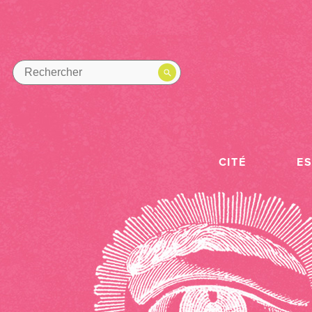
CITÉ
E