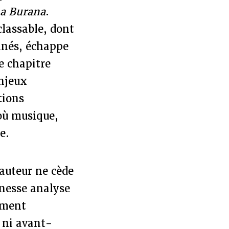
a Burana
.
classable, dont
tinés, échappe
e chapitre
enjeux
tions
 où musique,
e.
’auteur ne cède
finesse analyse
ament
 ni avant-