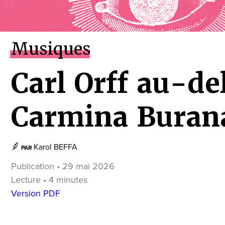
Musiques
Carl Orff au-de
Carmina Buran
Karol BEFFA
PAR
Publication • 29 mai 2026
Lecture • 4 minutes
Version PDF