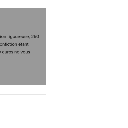
tion rigoureuse, 250
onfiction étant
0 euros ne vous