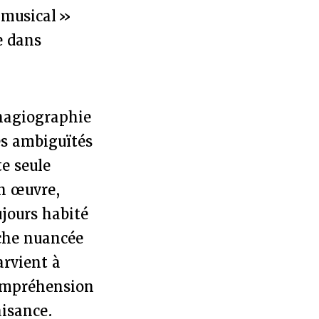
 musical »
e dans
’hagiographie
les ambiguïtés
te seule
n œuvre,
jours habité
oche nuancée
arvient à
compréhension
isance.