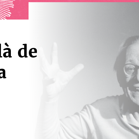
là de
a