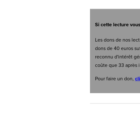
Si cette lecture vou
Les dons de nos lect
dons de 40 euros suf
reconnu d'intérêt gé
coûte que 33 après i
Pour faire un don,
cl