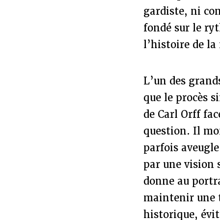
gardiste, ni co
fondé sur le ry
l’histoire de l
L’un des grands
que le procès s
de Carl Orff fac
question. Il m
parfois aveugl
par une vision 
donne au portra
maintenir une 
historique, év