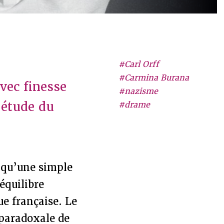
#Carl Orff
#Carmina Burana
avec finesse
#nazisme
 étude du
#drame
 qu’une simple
’équilibre
e française. Le
e paradoxale de