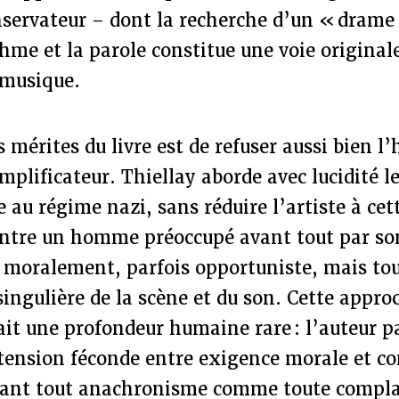
nservateur – dont la recherche d’un « drame
thme et la parole constitue une voie original
a musique.
 mérites du livre est de refuser aussi bien l
implificateur. Thiellay aborde avec lucidité 
e au régime nazi, sans réduire l’artiste à cet
ontre un homme préoccupé avant tout par so
e moralement, parfois opportuniste, mais tou
singulière de la scène et du son. Cette appr
it une profondeur humaine rare : l’auteur p
tension féconde entre exigence morale et 
itant tout anachronisme comme toute compla