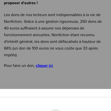
proposer d'autres !
Les dons de nos lecteurs sont indispensables à la vie de
Nonfiction. Grâce à une gestion rigoureuse, 250 dons de
40 euros suffiraient à assurer nos dépenses de
fonctionnement annuelles. Nonfiction étant reconnu
d'intérêt général, les dons sont défiscalisés à hauteur de
66% (un don de 100 euros ne vous coûte que 33 après
impôts).
Pour faire un don,
cliquer ici
.