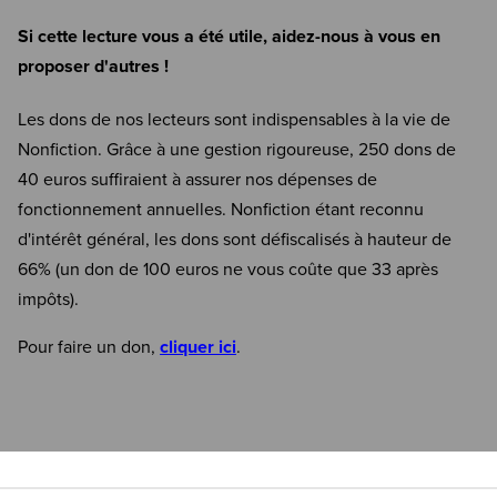
Si cette lecture vous a été utile, aidez-nous à vous en
proposer d'autres !
Les dons de nos lecteurs sont indispensables à la vie de
Nonfiction. Grâce à une gestion rigoureuse, 250 dons de
40 euros suffiraient à assurer nos dépenses de
fonctionnement annuelles. Nonfiction étant reconnu
d'intérêt général, les dons sont défiscalisés à hauteur de
66% (un don de 100 euros ne vous coûte que 33 après
impôts).
Pour faire un don,
cliquer ici
.