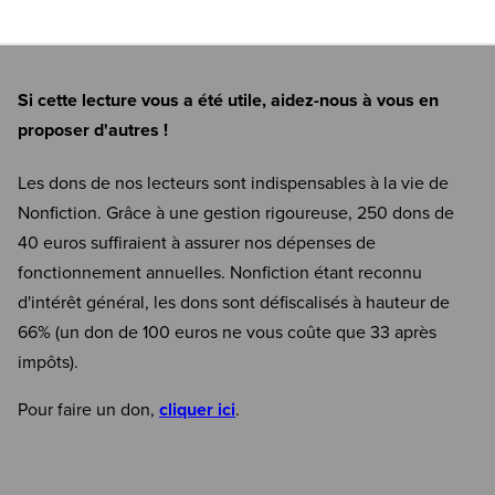
Si cette lecture vous a été utile, aidez-nous à vous en
proposer d'autres !
Les dons de nos lecteurs sont indispensables à la vie de
Nonfiction. Grâce à une gestion rigoureuse, 250 dons de
40 euros suffiraient à assurer nos dépenses de
fonctionnement annuelles. Nonfiction étant reconnu
d'intérêt général, les dons sont défiscalisés à hauteur de
66% (un don de 100 euros ne vous coûte que 33 après
impôts).
Pour faire un don,
cliquer ici
.