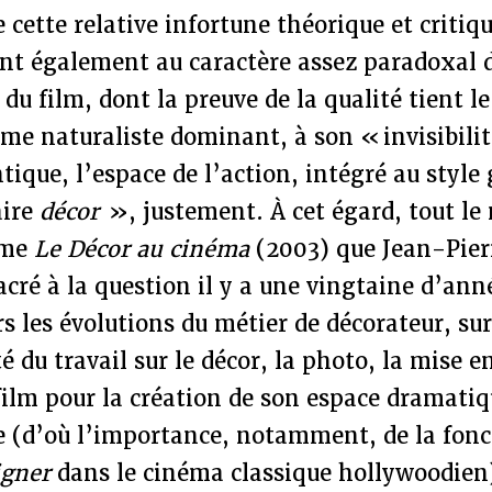
e cette relative infortune théorique et critiq
ent également au caractère assez paradoxal 
du film, dont la preuve de la qualité tient le
me naturaliste dominant, à son « invisibilit
tique, l’espace de l’action, intégré au style 
aire
décor
», justement. À cet égard, tout le
mme
Le Décor au cinéma
(2003) que Jean-Pie
acré à la question il y a une vingtaine d’anné
ers les évolutions du métier de décorateur, su
té du travail sur le décor, la photo, la mise e
ilm pour la création de son espace dramatiq
 (d’où l’importance, notamment, de la fonc
igner
dans le cinéma classique hollywoodien