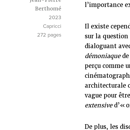
l’importance ex
Berthomé
2023
Il existe cepe
Capricci
272 pages
sur la question
dialoguant ave
démoniaque
de 
perçu comme un
cinématographi
architecturale
vague pour être
extensive
d’« o
De plus, les di