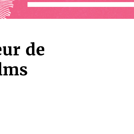
œur de
ilms