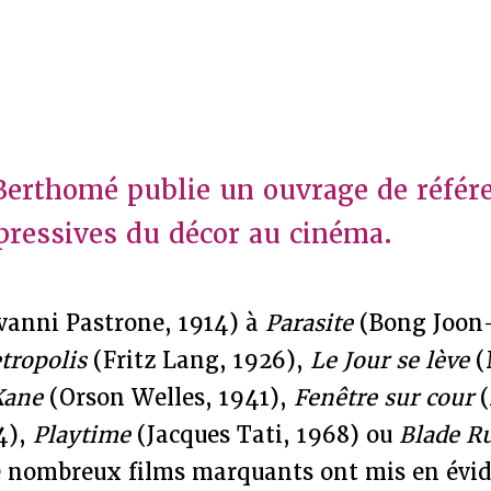
Berthomé publie un ouvrage de référe
pressives du décor au cinéma.
vanni Pastrone, 1914) à
Parasite
(Bong Joon-
tropolis
(Fritz Lang, 1926),
Le Jour se lève
(
Kane
(Orson Welles, 1941),
Fenêtre sur cour
(
4),
Playtime
(Jacques Tati, 1968) ou
Blade R
de nombreux films marquants ont mis en évi