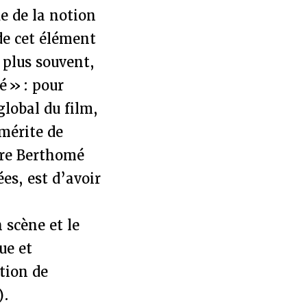
ue de la notion
de cet élément
 plus souvent,
é » : pour
global du film,
 mérite de
rre Berthomé
es, est d’avoir
r
n scène et le
ue et
tion de
).