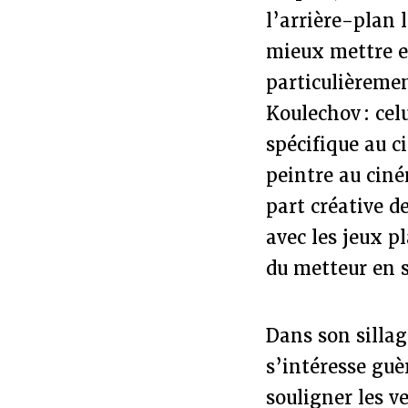
l’arrière-plan 
mieux mettre en
particulièremen
Koulechov : ce
spécifique au c
peintre au ciné
part créative d
avec les jeux p
du metteur en 
Dans son sillag
s’intéresse guè
souligner les v