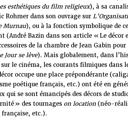
s esthétiques du film religieux
), à sa canal
Eric Rohmer dans son ouvrage sur
L’Organisati
e Murnau
), ou à la fonction symbolique de c
t (André Bazin dans son article « Le décor e
cessoires de la chambre de Jean Gabin pour 
e Jour se lève
). Mais globalement, dans l’his
 sur le cinéma, les courants filmiques dans l
décor occupe une place prépondérante (calig
sme poétique français, etc.) ont été en gén
x qui se sont émancipés des décors de studi
rnité » des tournages
on location
(néo-réali
française, etc.).