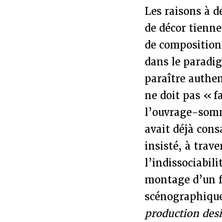
Les raisons à d
de décor tienn
de composition 
dans le paradig
paraître authen
ne doit pas « f
l’ouvrage-so
avait déjà cons
insisté, à trav
l’indissociabili
montage d’un f
scénographique
production des