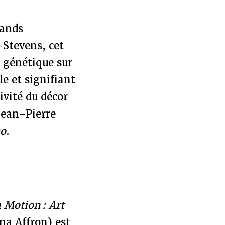
rands
-Stevens, cet
 génétique sur
le et signifiant
ivité du décor
Jean-Pierre
ho
.
n Motion : Art
na Affron) est