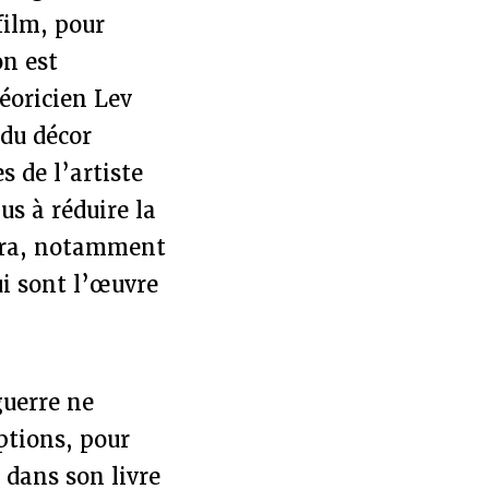
film, pour
on est
héoricien Lev
 du décor
 de l’artiste
us à réduire la
méra, notamment
ui sont l’œuvre
guerre ne
ptions, pour
 dans son livre