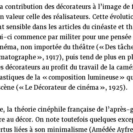
la contribution des décorateurs à l’image de 
 valeur celle des réalisateurs. Cette évoluti
t sensible dans les articles du cinéaste et t
lui-ci commence par militer pour une pensée
inéma, non importée du théâtre (« Des tâches
matographe », 1917), puis tend de plus en pl
es décorateurs au profit du travail de la ca
lastiques de la « composition lumineuse » q
scène (« Le Décorateur de cinéma », 1925).
e, la théorie cinéphile française de l’après-
re au décor. On note toutefois quelques exce
ertus liées à son minimalisme (Amédée Ayfre