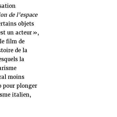
isation
on de l’espace
ertains objets
st un acteur »,
le film de
toire de la
esquels la
arisme
éral moins
o pour plonger
sme italien,