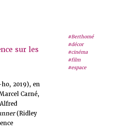
#Berthomé
#décor
nce sur les
#cinéma
#film
#espace
ho, 2019), en
Marcel Carné,
Alfred
unner
(Ridley
dence