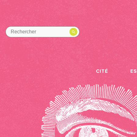
CITÉ
E