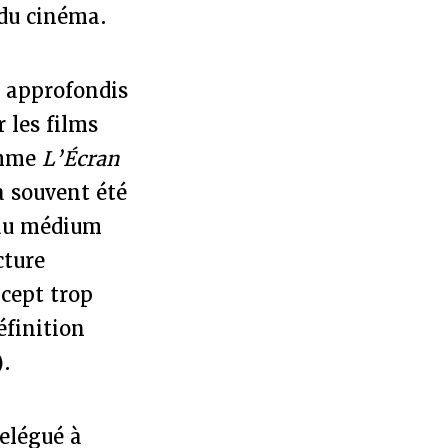
 du cinéma.
s approfondis
 les films
omme
L’Écran
a souvent été
 au médium
cture
cept trop
éfinition
).
relégué à