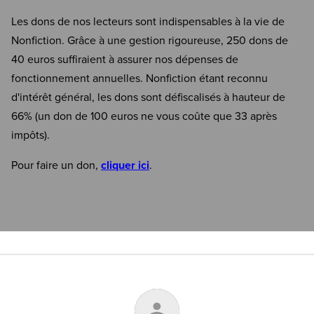
Les dons de nos lecteurs sont indispensables à la vie de
Nonfiction. Grâce à une gestion rigoureuse, 250 dons de
40 euros suffiraient à assurer nos dépenses de
fonctionnement annuelles. Nonfiction étant reconnu
d'intérêt général, les dons sont défiscalisés à hauteur de
66% (un don de 100 euros ne vous coûte que 33 après
impôts).
Pour faire un don,
cliquer ici
.