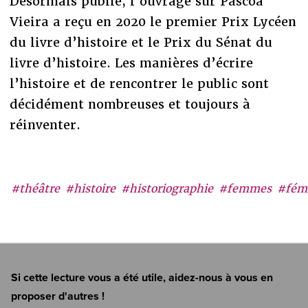
Désormais publié, l’ouvrage sur Páscoa
Vieira a reçu en 2020 le premier Prix Lycéen
du livre d’histoire et le Prix du Sénat du
livre d’histoire. Les manières d’écrire
l’histoire et de rencontrer le public sont
décidément nombreuses et toujours à
réinventer.
#théâtre
#histoire
#historiographie
#femmes
#fém
Si cette lecture vous a été utile, aidez-nous à vous en
proposer d'autres !