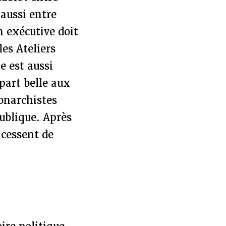
 aussi entre
n exécutive doit
es Ateliers
e est aussi
 part belle aux
onarchistes
publique. Après
 cessent de