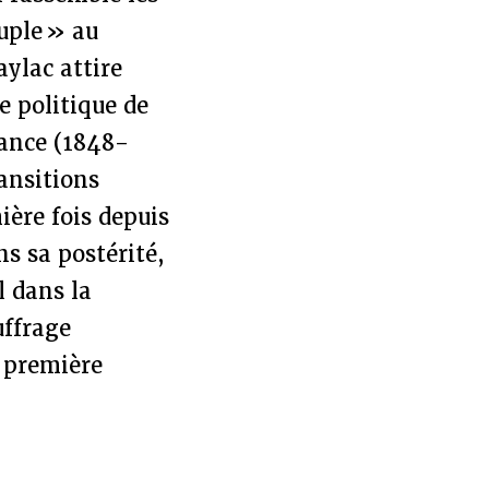
euple » au
ylac attire
e politique de
sance (1848-
ransitions
ière fois depuis
s sa postérité,
l dans la
uffrage
a première