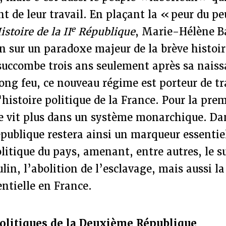
nt de leur travail. En plaçant la « peur du p
e
istoire de la II
République
, Marie-Hélène Ba
on sur un paradoxe majeur de la brève histoir
 succombe trois ans seulement après sa nais
t long feu, ce nouveau régime est porteur de t
'histoire politique de la France. Pour la prem
e vit plus dans un système monarchique. Dan
publique restera ainsi un marqueur essentie
litique du pays, amenant, entre autres, le s
lin, l’abolition de l’esclavage, mais aussi l
entielle en France.
politiques de la Deuxième République