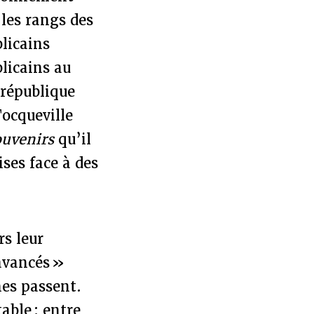
 les rangs des
licains
blicains au
 république
Tocqueville
ouvenirs
qu’il
ses face à des
rs leur
 avancés »
nes passent.
able : entre