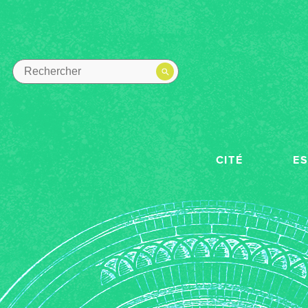
CITÉ
E