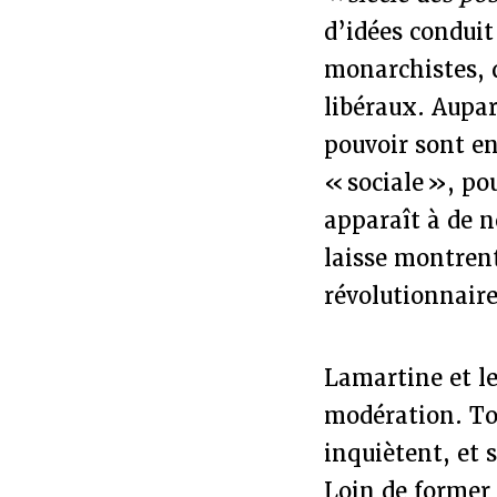
d’idées conduit
monarchistes, 
libéraux. Aupar
pouvoir sont en
« sociale », po
apparaît à de n
laisse montrent
révolutionnair
Lamartine et le
modération. Tou
inquiètent, et 
Loin de former 