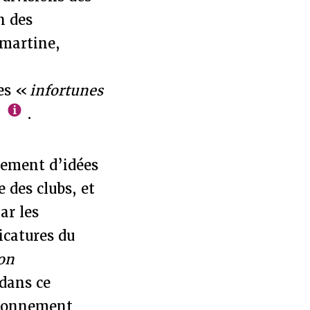
n des
amartine,
des «
infortunes
»
.
nement d’idées
 des clubs, et
ar les
icatures du
on
 dans ce
isonnement