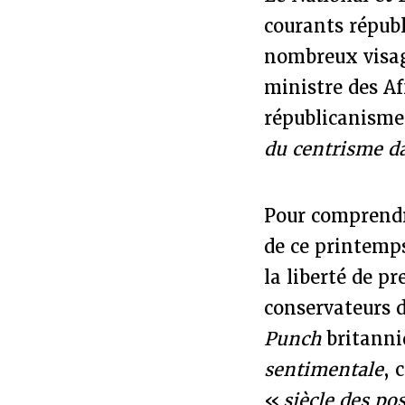
courants répub
nombreux visag
ministre des Af
républicanisme 
du centrisme da
Pour comprendre
de ce printemps
la liberté de p
conservateurs d
Punch
britanni
sentimentale
, 
«
siècle des po