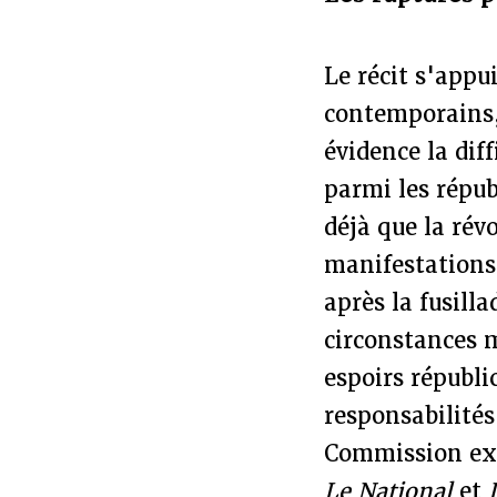
Le récit s'app
contemporains,
évidence la dif
parmi les répub
déjà que la révo
manifestations 
après la fusill
circonstances m
espoirs républi
responsabilités
Commission exé
Le National
et