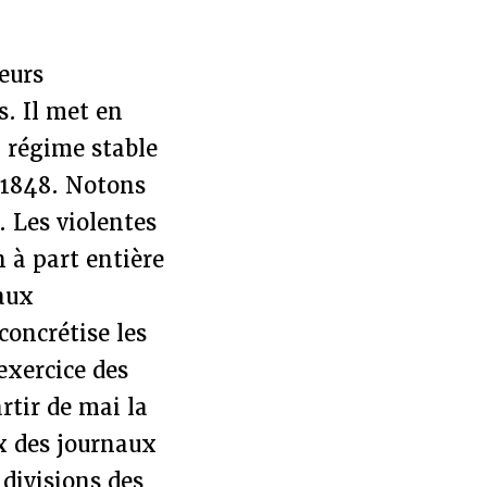
eurs
. Il met en
n régime stable
r 1848. Notons
. Les violentes
 à part entière
 aux
concrétise les
exercice des
rtir de mai la
x des journaux
 divisions des