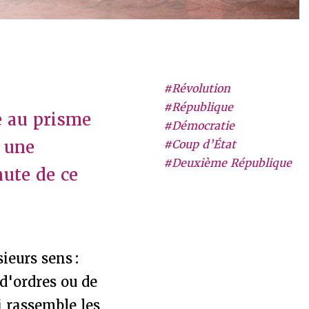
#Révolution
#République
e au prisme
#Démocratie
e une
#Coup d’État
#Deuxième République
hute de ce
sieurs sens :
 d'ordres ou de
i rassemble les