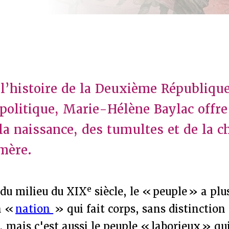
 l’histoire de la Deuxième Républiqu
e politique, Marie-Hélène Baylac offr
la naissance, des tumultes et de la c
mère.
e
 du milieu du XIX
siècle, le « peuple » a plu
la «
nation
» qui fait corps, sans distinction
s, mais c'est aussi le peuple « laborieux » qu