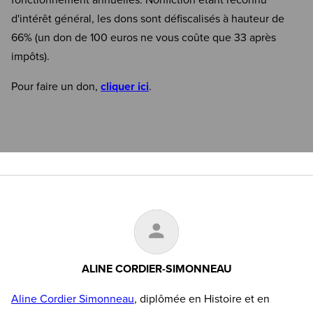
fonctionnement annuelles. Nonfiction étant reconnu
d'intérêt général, les dons sont défiscalisés à hauteur de
66% (un don de 100 euros ne vous coûte que 33 après
impôts).
Pour faire un don,
cliquer ici
.
ALINE CORDIER-SIMONNEAU
Aline Cordier Simonneau
, diplômée en Histoire et en