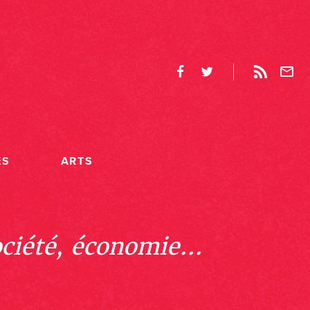
ES
ARTS
ociété, économie...