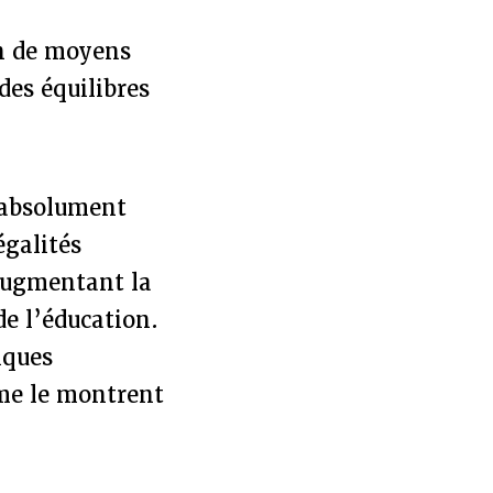
on de moyens
des équilibres
e absolument
égalités
 augmentant la
de l’éducation.
iques
mme le montrent