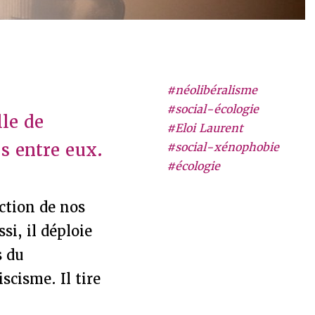
#néolibéralisme
#social-écologie
lle de
#Eloi Laurent
s entre eux.
#social-xénophobie
#écologie
ction de nos
si, il déploie
s du
scisme. Il tire