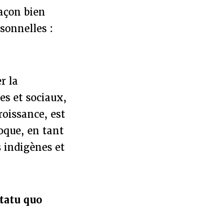
façon bien
sonnelles :
r la
es et sociaux,
roissance, est
voque, en tant
 indigènes et
statu quo