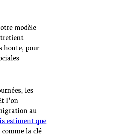
notre modèle
tretient
ns honte, pour
ociales
ournées, les
Et l’on
migration au
is estiment que
ée comme la clé