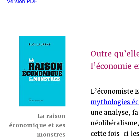
Version PDF
Outre qu’ell
l’économie e
L’économiste E
mythologies é
une analyse, fam
La raison
néolibéralisme,
économique et ses
cette fois-ci le
monstres