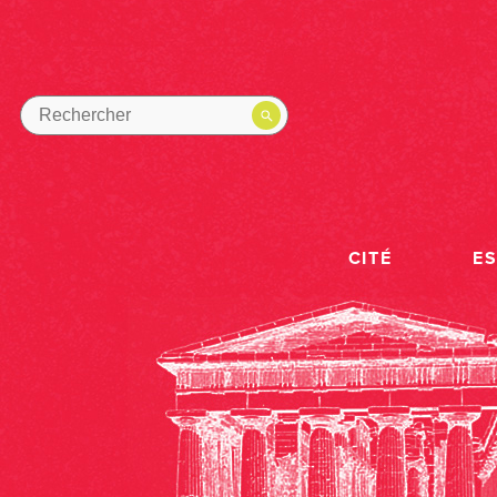
CITÉ
E