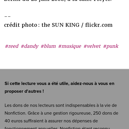
--
crédit photo : the SUN KING / flickr.com
#reed
#dandy
#blum
#musique
#velvet
#punk
Si cette lecture vous a été utile, aidez-nous à vous en
proposer d'autres !
Les dons de nos lecteurs sont indispensables à la vie de
Nonfiction. Grâce à une gestion rigoureuse, 250 dons de
40 euros suffiraient à assurer nos dépenses de
fonctionnement annuelles. Nonfiction étant reconnu