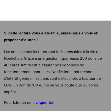
Si cette lecture vous a été utile, aidez-nous à vous en
proposer d'autres !
Les dons de nos lecteurs sont indispensables à la vie de
Nonfiction. Grâce à une gestion rigoureuse, 250 dons de
40 euros suffiraient à assurer nos dépenses de
fonctionnement annuelles. Nonfiction étant reconnu
d'intérêt général, les dons sont défiscalisés à hauteur de
66% (un don de 100 euros ne vous coûte que 33 après
impôts).
Pour faire un don,
cliquer ici
.