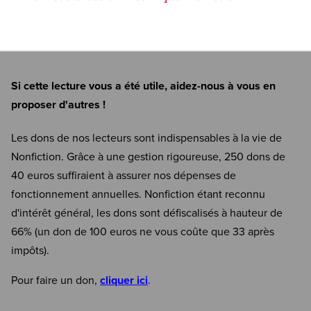
Si cette lecture vous a été utile, aidez-nous à vous en
proposer d'autres !
Les dons de nos lecteurs sont indispensables à la vie de
Nonfiction. Grâce à une gestion rigoureuse, 250 dons de
40 euros suffiraient à assurer nos dépenses de
fonctionnement annuelles. Nonfiction étant reconnu
d'intérêt général, les dons sont défiscalisés à hauteur de
66% (un don de 100 euros ne vous coûte que 33 après
impôts).
Pour faire un don,
cliquer ici
.