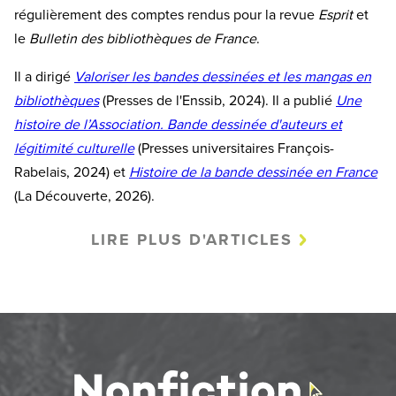
régulièrement des comptes rendus pour la revue
Esprit
et
le
Bulletin des bibliothèques de France
.
Il a dirigé
Valoriser les bandes dessinées et les mangas en
bibliothèques
(Presses de l'Enssib, 2024). Il a publié
Une
histoire de l’Association. Bande dessinée d'auteurs et
légitimité culturelle
(Presses universitaires François-
Rabelais, 2024) et
Histoire de la bande dessinée en France
(La Découverte, 2026).
LIRE PLUS D'ARTICLES