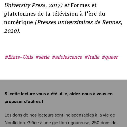
University Press, 2017) et
Formes et
plateformes de la télévision à l’ère du
numérique
(Presses universitaires de Rennes,
2020).
#Etats-Unis
#série
#adolescence
#Italie
#queer
Si cette lecture vous a été utile, aidez-nous à vous en
proposer d'autres !
Les dons de nos lecteurs sont indispensables à la vie de
Nonfiction. Grâce à une gestion rigoureuse, 250 dons de