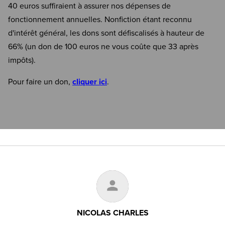
40 euros suffiraient à assurer nos dépenses de
fonctionnement annuelles. Nonfiction étant reconnu
d'intérêt général, les dons sont défiscalisés à hauteur de
66% (un don de 100 euros ne vous coûte que 33 après
impôts).
Pour faire un don,
cliquer ici
.
NICOLAS CHARLES