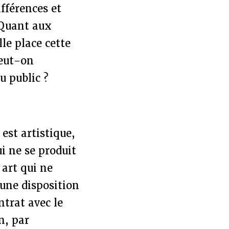
ifférences et
. Quant aux
lle place cette
peut-on
u public ?
est artistique,
i ne se produit
 art qui ne
une disposition
ntrat avec le
n, par