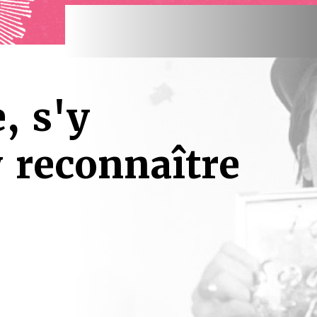
, s'y
y reconnaître