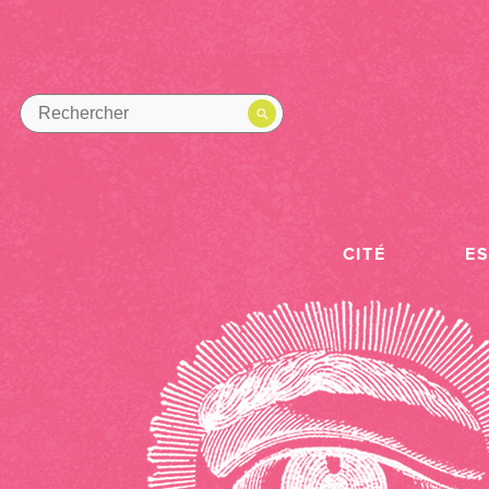
CITÉ
E