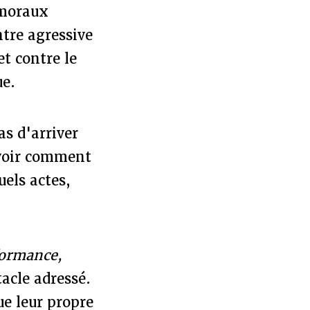
 moraux
tre agressive
t contre le
ue.
as d'arriver
avoir comment
uels actes,
formance,
acle adressé.
ue leur propre