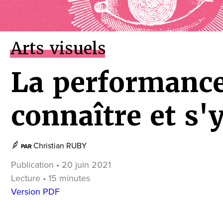
Arts visuels
La performance
connaître et s'
Christian RUBY
PAR
Publication • 20 juin 2021
Lecture • 15 minutes
Version PDF