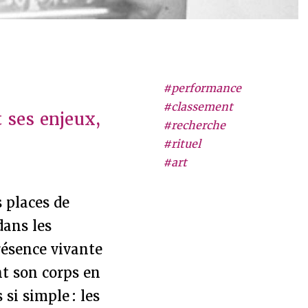
#performance
#classement
 ses enjeux,
#recherche
#rituel
#art
s places de
dans les
résence vivante
nt son corps en
si simple : les