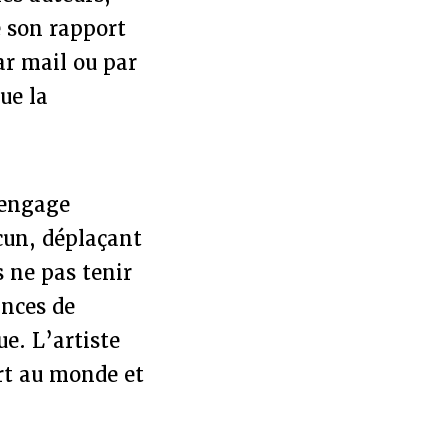
e son rapport
ar mail ou par
ue la
 engage
acun, déplaçant
s ne pas tenir
ances de
e. L’artiste
ort au monde et