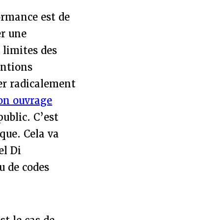
ormance est de
er une
 limites des
entions
er radicalement
on ouvrage
ublic. C’est
ique. Cela va
el Di
ou de codes