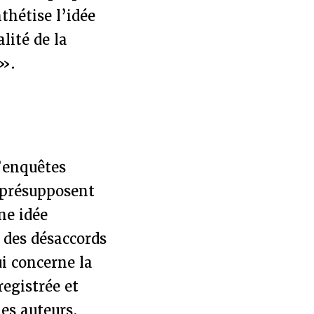
thétise l’idée
lité de la
 ».
d’enquêtes
 présupposent
ne idée
 des désaccords
i concerne la
registrée et
les auteurs,