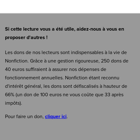
Si cette lecture vous a été utile, aidez-nous à vous en
proposer d'autres !
Les dons de nos lecteurs sont indispensables à la vie de
Nonfiction. Grâce à une gestion rigoureuse, 250 dons de
40 euros suffiraient à assurer nos dépenses de
fonctionnement annuelles. Nonfiction étant reconnu
d'intérêt général, les dons sont défiscalisés à hauteur de
66% (un don de 100 euros ne vous coûte que 33 après
impôts).
Pour faire un don,
cliquer ici
.