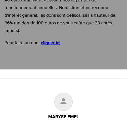
40 euros suffiraient à assurer nos dépenses de
fonctionnement annuelles. Nonfiction étant reconnu
d'intérêt général, les dons sont défiscalisés à hauteur de
66% (un don de 100 euros ne vous coûte que 33 après
impôts).
Pour faire un don,
cliquer ici
.
MARYSE EMEL