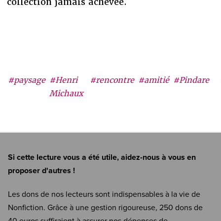
collection jamais achevée.
#paysage
#Henri
#rencontre
#amitié
#Pindare
Michaux
Si cette lecture vous a été utile, aidez-nous à vous en
proposer d'autres !
Les dons de nos lecteurs sont indispensables à la vie de
Nonfiction. Grâce à une gestion rigoureuse, 250 dons de