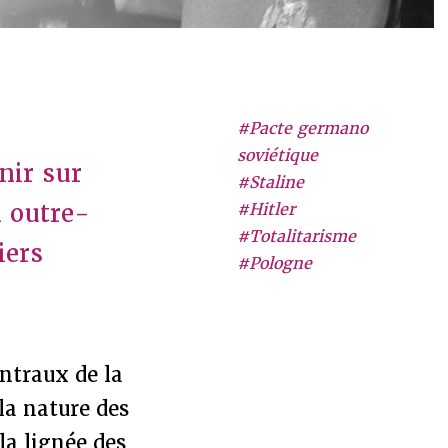
#Pacte germano
soviétique
nir sur
#Staline
n outre-
#Hitler
#Totalitarisme
iers
#Pologne
entraux de la
la nature des
la lignée des