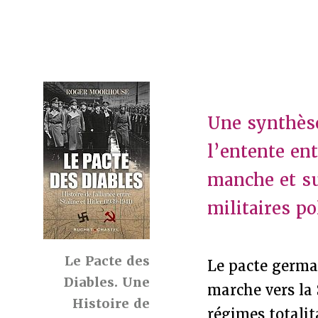
Une synthèse
l’entente ent
manche et su
militaires po
Le Pacte des
Le pacte german
Diables. Une
marche vers la 
Histoire de
régimes totalit