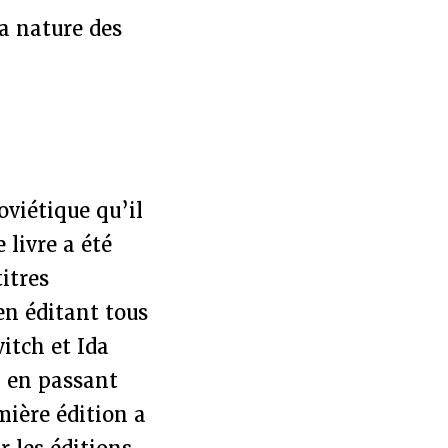
la nature des
.
viétique qu’il
 livre a été
itres
 en éditant tous
itch et Ida
 en passant
mière édition a