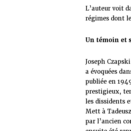
L’auteur voit d
régimes dont l
Un témoin et s
Joseph Czapski 
a évoquées da
publiée en 1949
prestigieux, te
les dissidents 
Mett à Tadeusz
par l’ancien c