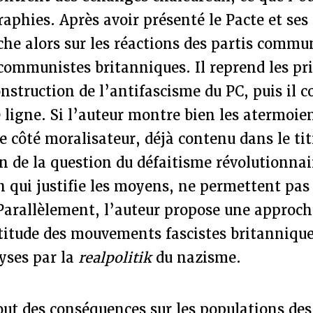
aphies. Après avoir présenté le Pacte et se
che alors sur les réactions des partis commu
 communistes britanniques. Il reprend les p
onstruction de l’antifascisme du PC, puis il
ligne. Si l’auteur montre bien les atermoie
 côté moralisateur, déjà contenu dans le titr
 de la question du défaitisme révolutionnair
in qui justifie les moyens, ne permettent pa
Parallèlement, l’auteur propose une approch
ttitude des mouvements fascistes britannique
yses par la
realpolitik
du nazisme.
out des conséquences sur les populations des