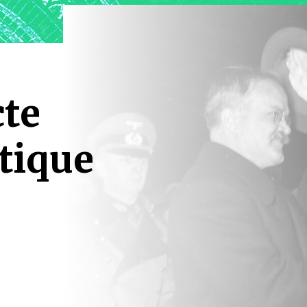
cte
tique