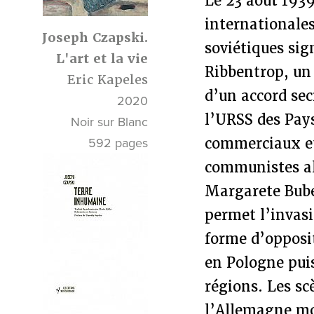
Le 23 août 1939
internationales
Joseph Czapski.
soviétiques si
L'art et la vie
Ribbentrop, un
Eric Kapeles
d’un accord sec
2020
l’URSS des Pays
Noir sur Blanc
commerciaux et 
592 pages
communistes a
Margarete Bube
permet l’invas
forme d’opposi
en Pologne puis
régions. Les sc
l’Allemagne mo