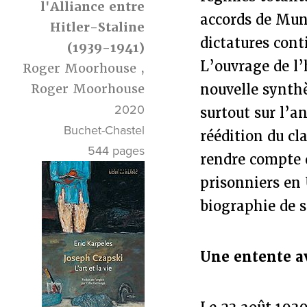
l'Alliance entre
accords de Muni
Hitler-Staline
dictatures cont
(1939-1941)
L’ouvrage de l
Roger Moorhouse
,
Roger Moorhouse
nouvelle synthè
2020
surtout sur l’a
Buchet-Chastel
réédition du cl
544 pages
rendre compte d
prisonniers en 
biographie de s
Une entente a