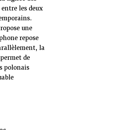
 entre les deux
temporains.
propose une
cophone repose
arallèlement, la
 permet de
s polonais
uable