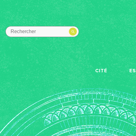
CITÉ
E