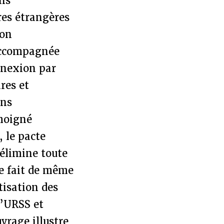
ons
res étrangères
Von
 accompagnée
nnexion par
res et
ins
moigné
 le pacte
élimine toute
ge fait de même
tisation des
l’URSS et
vrage illustre