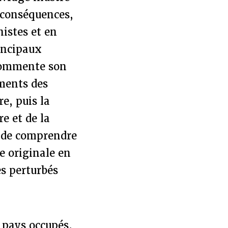
s conséquences,
nistes et en
rincipaux
 commente son
ments des
e, puis la
e et de la
s de comprendre
e originale en
s perturbés
 pays occupés.