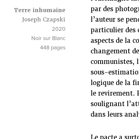
par des photogr
Terre inhumaine
l’auteur se pen
Joseph Czapski
2020
particulier des
Noir sur Blanc
aspects de la c
448 pages
changement de 
communistes, le
sous-estimation
logique de la f
le revirement. 
soulignant l’a
dans leurs anal
Le pacte a surt