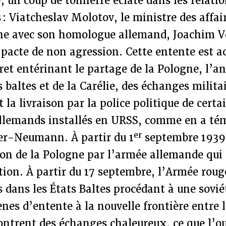
, un coup de tonnerre éclate dans les relati
 : Viatcheslav Molotov, le ministre des affai
gne avec son homologue allemand, Joachim 
 pacte de non agression. Cette entente est
ret entérinant le partage de la Pologne, l’a
 baltes et de la Carélie, des échanges militai
la livraison par la police politique de certa
llemands installés en URSS, comme en a té
er
r-Neumann. À partir du 1
septembre 1939,
ion de la Pologne par l’armée allemande qui 
tion. À partir du 17 septembre, l’Armée rou
 dans les États Baltes procédant à une sovié
ènes d’entente à la nouvelle frontière entre 
ntrent des échanges chaleureux, ce que l’ou