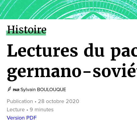
Histoire
Lectures du pa
germano-sovié
Sylvain BOULOUQUE
PAR
Publication • 28 octobre 2020
Lecture • 9 minutes
Version PDF