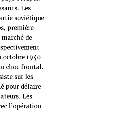
ssants. Les
artie soviétique
os, première
n marché de
respectivement
n octobre 1940
au choc frontal.
iste sur les
né pour défaire
ateurs. Les
vec l’opération