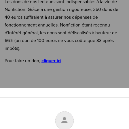
Les dons de nos lecteurs sont indispensables à la vie de
Nonfiction. Grâce à une gestion rigoureuse, 250 dons de
40 euros suffiraient à assurer nos dépenses de
fonctionnement annuelles. Nonfiction étant reconnu
d'intérêt général, les dons sont défiscalisés à hauteur de
66% (un don de 100 euros ne vous coûte que 33 après
impôts).
Pour faire un don,
cliquer ici
.