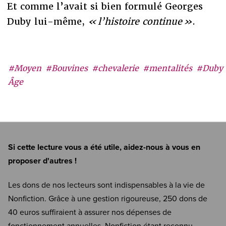
Et comme l’avait si bien formulé Georges
Duby lui-même,
« l’histoire continue »
.
#Moyen
#Bouvines
#chevalerie
#mentalités
#Duby
Âge
Si cette lecture vous a été utile, aidez-nous à vous en
proposer d'autres !
Les dons de nos lecteurs sont indispensables à la vie de
Nonfiction. Grâce à une gestion rigoureuse, 250 dons de
40 euros suffiraient à assurer nos dépenses de