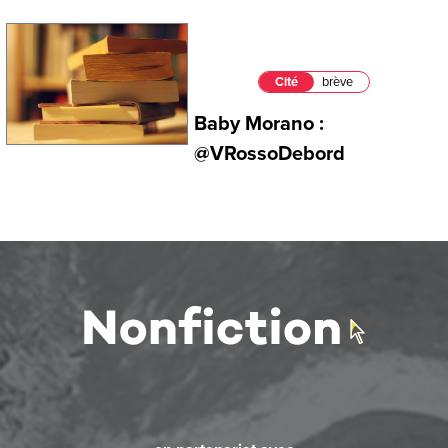
Cité
brève
Baby Morano :
@VRossoDebord