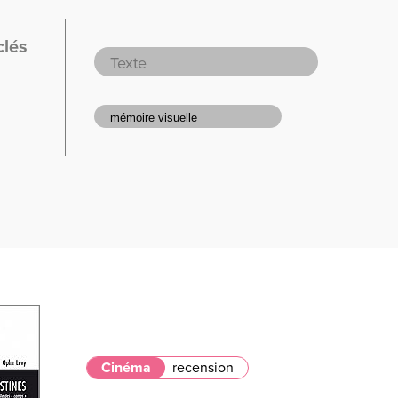
clés
Cinéma
recension