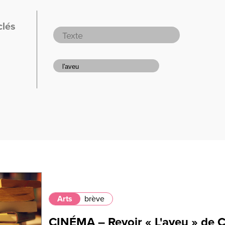
clés
Arts
brève
CINÉMA – Revoir « L'aveu » de C