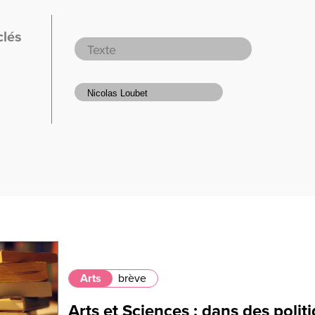
clés
Arts
brève
Arts et Sciences : dans des polit