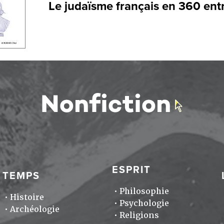
Le judaïsme français en 360 ent
ESPRIT
TEMPS
Philosophie
Histoire
Psychologie
Archéologie
Religions