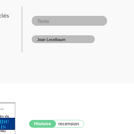
clés
Histoire
recension