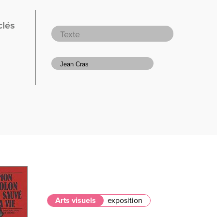
clés
Arts visuels
exposition