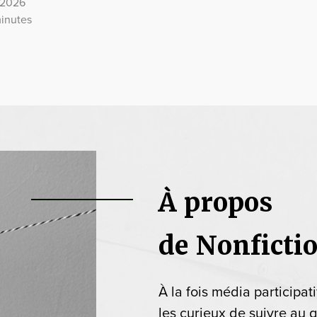
t 2026
minutes
À propos
de Nonficti
À la fois média participat
les curieux de suivre au q