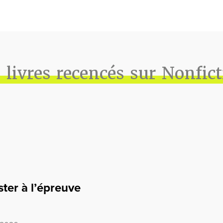
 livres recencés sur Nonfic
ster à l’épreuve