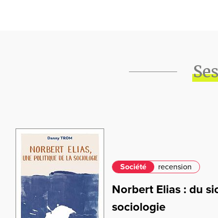
Ses
Société
recension
Norbert Elias : du si
sociologie