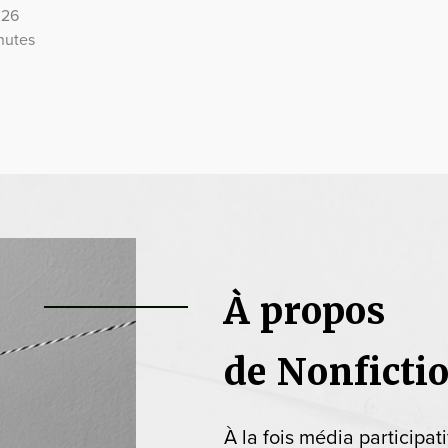
026
nutes
À propos
de Nonficti
À la fois média participat