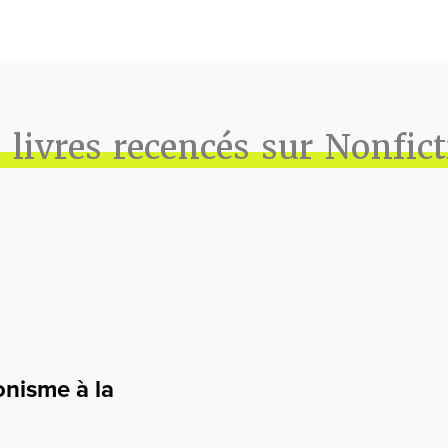
 livres recencés sur Nonfic
onisme à la