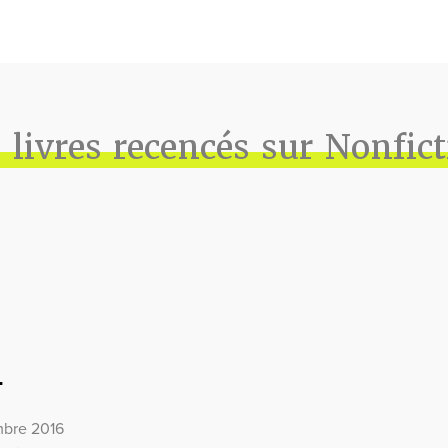
 livres recencés sur Nonfic
T
mbre 2016