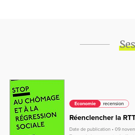
Ses
Economie
recension
Réenclencher la RT
Date de publication • 09 nove