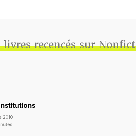
 livres recencés sur Nonfic
institutions
re 2010
inutes