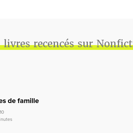
 livres recencés sur Nonfic
s de famille
10
inutes