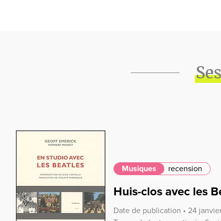
Ses
Musiques
recension
Huis-clos avec les B
Date de publication • 24 janvie