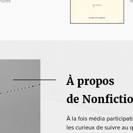
nutes
T
À propos
de Nonficti
À la fois média participat
les curieux de suivre au q