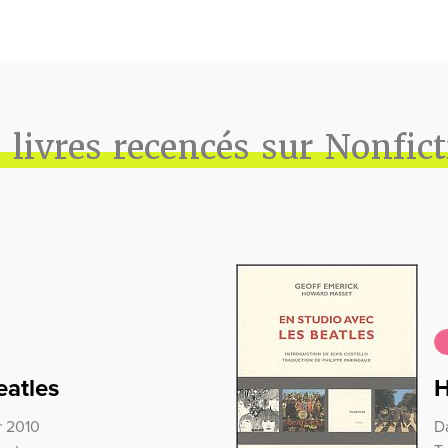
 livres recencés sur Nonfic
eatles
H
r 2010
Da