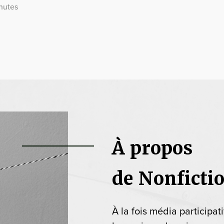
nutes
À propos
de Nonficti
À la fois média participat