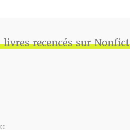
 livres recencés sur Nonfic
009