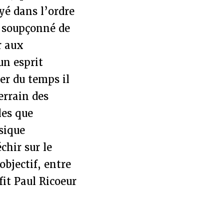
yé dans l’ordre
, soupçonné de
r aux
un esprit
er du temps il
terrain des
les que
ysique
chir sur le
objectif, entre
it Paul Ricoeur