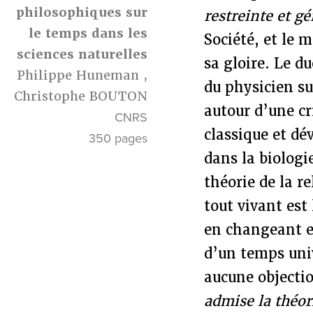
philosophiques sur
restreinte et gé
le temps dans les
Société, et le 
sciences naturelles
sa gloire. Le d
Philippe Huneman
,
du physicien s
Christophe BOUTON
autour d’une cr
CNRS
classique et d
350 pages
dans la biologi
théorie de la r
tout vivant est
en changeant e
d’un temps uni
aucune objectio
admise la théori