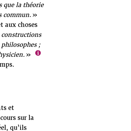
s que la théorie
ens commun
. »
t aux choses
 constructions
 philosophes ;
hysicien.
»
emps.
ts et
cours sur la
el, qu’ils