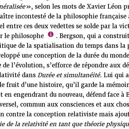
néralisée
», selon les mots de Xavier Léon pr
maître incontesté de la philosophie français
uel entre ces deux vedettes se solde par la vi
ur le philosophe
. Bergson, qui a construi
itique de la spatialisation du temps dans la
éveloppé une conception de la durée du mond
e de l’évolution, s’efforce de répondre aux dé
elativité dans
Durée et simultanéité
. Lui qui
 le fruit d’une histoire, qu’il garde la mémoi
t en engendrant du nouveau, défend face à E
versel, commun aux consciences et aux chose
n contre la conception relativiste mais ajou
e de la relativité en tant que théorie physiqu