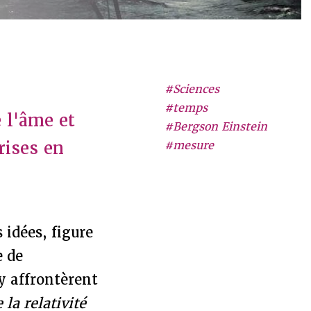
#Sciences
#temps
 l'âme et
#Bergson Einstein
rises en
#mesure
 idées, figure
e de
’y affrontèrent
 la relativité