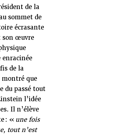
ésident de la
e au sommet de
ctoire écrasante
t son œuvre
 physique
e enracinée
fis de la
 a montré que
re du passé tout
instein l’idée
s. Il n’élève
te : «
une fois
e, tout n’est