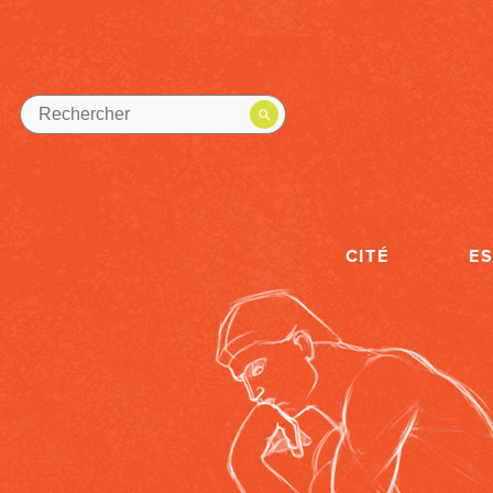
CITÉ
E