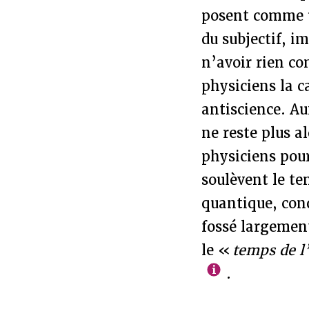
posent comme u
du subjectif, i
n’avoir rien com
physiciens la c
antiscience. A
ne reste plus al
physiciens pour
soulèvent le te
quantique, condi
fossé largement
le «
temps de l
.