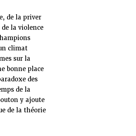
, de la priver
 de la violence
 champions
un climat
mes sur la
ne bonne place
 paradoxe des
emps de la
Bouton y ajoute
ue de la théorie