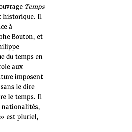
l’ouvrage
Temps
historique. Il
âce à
ophe Bouton, et
hilippe
ue du temps en
role aux
nature imposent
sans le dire
re le temps. Il
 nationalités,
» est pluriel,