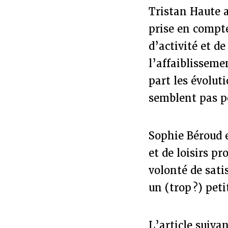
Tristan Haute a
prise en compte
d’activité et d
l’affaiblisseme
part les évolut
semblent pas po
Sophie Béroud e
et de loisirs p
volonté de sati
un (trop ?) peti
L’article suiva