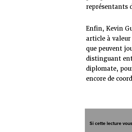
représentants 
Enfin, Kevin G
article à valeu
que peuvent jou
distinguant ent
diplomate, pour
encore de coord
Si cette lecture vou