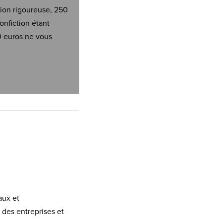
tion rigoureuse, 250
onfiction étant
0 euros ne vous
aux et
 des entreprises et