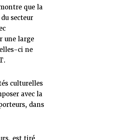
 montre que la
 du secteur
ec
r une large
elles-ci ne
T.
és culturelles
mposer avec la
 porteurs, dans
rs, est tiré