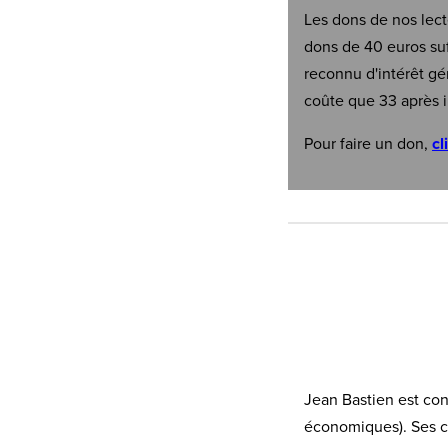
Les dons de nos lect
dons de 40 euros suf
reconnu d'intérêt gé
coûte que 33 après i
Pour faire un don,
cl
Jean Bastien est con
économiques). Ses ce