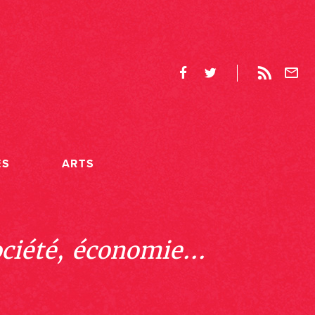
ES
ARTS
ociété, économie...