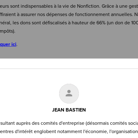
eurs sont indispensables à la vie de Nonfiction. Grâce à une ges
firaient à assurer nos dépenses de fonctionnement annuelles. N
néral, les dons sont défiscalisés à hauteur de 66% (un don de 10
mpôts).
iquer ici
.
JEAN BASTIEN
sultant auprès des comités d'entreprise (désormais comités soci
ntres d'intérêt englobent notamment l'économie, l'organisation