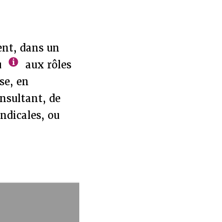
ent, dans un
u
aux rôles
se, en
onsultant, de
ndicales, ou