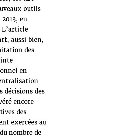
ouveaux outils
e 2013, en
 L’article
art, aussi bien,
mitation des
ointe
sonnel en
entralisation
s décisions des
avéré encore
tives des
ent exercées au
e du nombre de