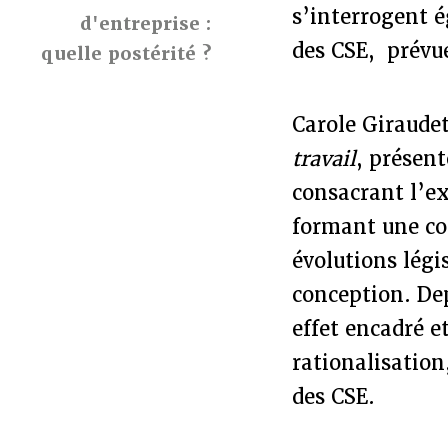
s’interrogent é
d'entreprise :
des CSE, prévue
quelle postérité ?
Carole Giraude
travail
, présent
consacrant l’ex
formant une com
évolutions légi
conception. Dep
effet encadré e
rationalisation
des CSE.