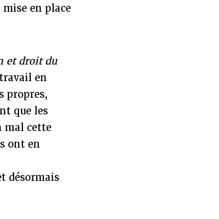
a mise en place
n et droit du
travail en
s propres,
nt que les
à mal cette
es ont en
 et désormais