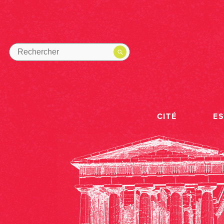
CITÉ
E