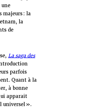
t une
 majeurs : la
ietnam, la
nts de
sse,
La saga des
introduction
eurs parfois
uent. Quant à la
ter, à bonne
qui apparait
l universel ».