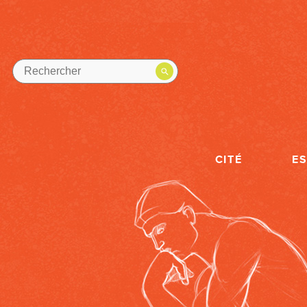
CITÉ
E