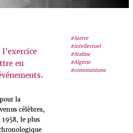
#Sartre
#intellectuel
 l’exercice
#Staline
ttre en
#Algérie
#communisme
 événements.
pour la
evenus célèbres,
 1958, le plus
 chronologique