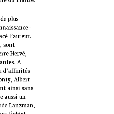
re du Traître.
ode plus
onnaissance-
acé l’auteur.
, sont
erre Hervé,
santes. A
 d’affinités
onty, Albert
nt ainsi sans
ge aussi un
aude Lanzman,