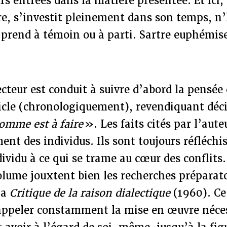
urs entrées dans la matière présentée. Et ici,
re, s’investit pleinement dans son temps, n’
l prend à témoin ou à parti. Sartre euphémis
lecteur est conduit à suivre d’abord la pensée
rticle (chronologiquement), revendiquant dé
omme est à faire
». Les faits cités par l’aute
nt des individus. Ils sont toujours réfléchis
dividu à ce qui se trame au cœur des conflits.
volume jouxtent bien les recherches préparato
la
Critique de la raison dialectique
(1960). Ce
rappeler constamment la mise en œuvre néces