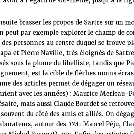
 avoir à l’égard de soi-même, jusqu’à la figu
suite brasser les propos de Sartre sur un m
On peut par exemple explorer le champ de c
des personnes au centre duquel se trouve pl
apa et Pierre Naville, très éloignés de Sartre
és sous la plume du libelliste, tandis que Pi
gnement, est la cible de flèches moins écra
mme des articles permet de dégager un réseau
varient avec les années) : Maurice Merleau-P
aire, mais aussi Claude Bourdet se retrouve
s souvent du côté des amis et alliés. On déga
aborateurs, autour des
TM
: Marcel Péju, Cl