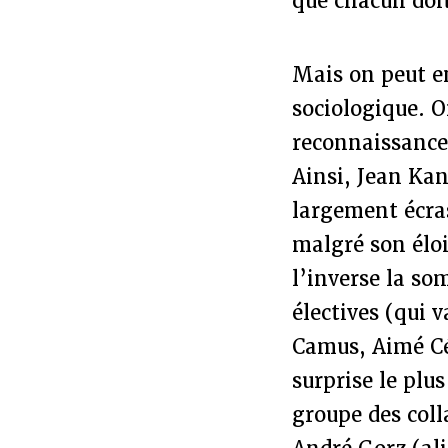
que chacun doit
Mais on peut en
sociologique. 
reconnaissance 
Ainsi, Jean Kan
largement écras
malgré son éloi
l’inverse la so
électives (qui 
Camus, Aimé Cés
surprise le plu
groupe des coll