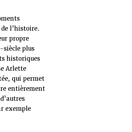
moments
de l’histoire.
eur propre
-siècle plus
ts historiques
se Arlette
tée, qui permet
tre entièrement
 d’autres
ar exemple