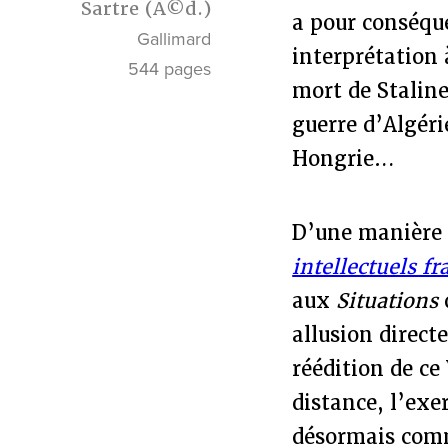
Sartre
(Ã©d.)
a pour conséque
Gallimard
interprétation
544 pages
mort de Staline
guerre d’Algéri
Hongrie…
D’une manière 
intellectuels f
aux
Situations
allusion directe
réédition de ce
distance, l’exe
désormais comme