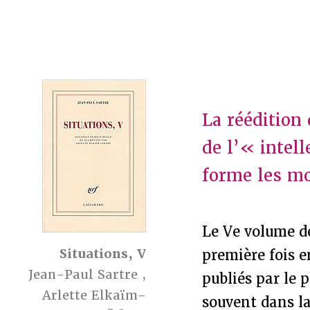
La réédition 
de l’« intel
forme les mo
Le Ve volume 
Situations, V
première fois e
Jean-Paul Sartre
,
publiés par le 
Arlette Elkaïm-
souvent dans l