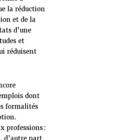
ue la réduction
ion et de la
ltats d’une
tudes et
ui réduisent
ncore
 emplois dont
es formalités
otion.
x professions :
, d’autre part,