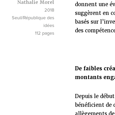
Nathalie Morel
donnent une éva
2018
suggèrent en c
Seuil/République des
basés sur l’inv
idées
des compétences
112 pages
De faibles cré
montants eng
Depuis le début
bénéficient de 
allègements de 