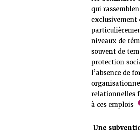
qui rassemblent
exclusivement d
particulièremen
niveaux de rému
souvent de temp
protection socia
l’absence de fo
organisationnel
relationnelles 
à ces emplois
Une subventio