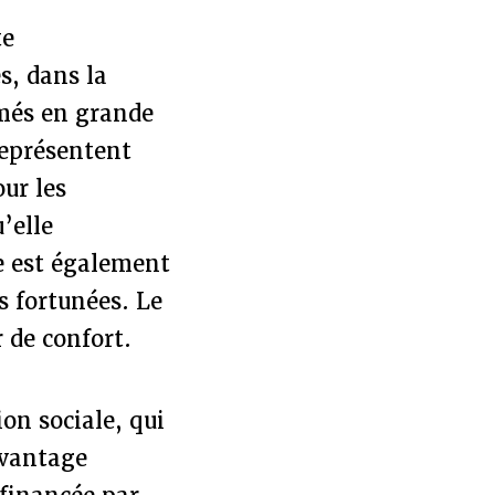
te
s, dans la
mmés en grande
représentent
ur les
’elle
le est également
 fortunées. Le
r de confort.
ion sociale, qui
avantage