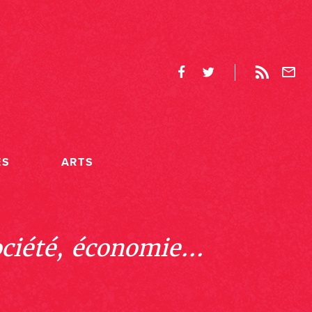
ES
ARTS
ociété, économie...