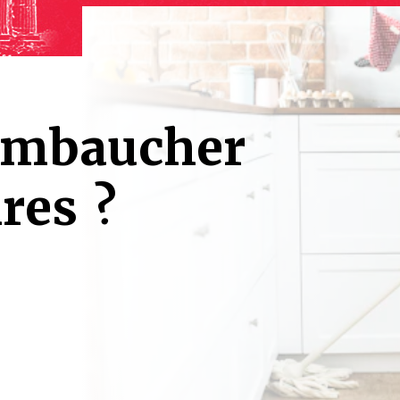
 embaucher
res ?