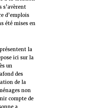
s s’avèrent
re d’emplois
as été mises en
eprésentent la
pose ici sur la
ès un
lafond des
ation de la
x ménages non
enir compte de
rsonne a