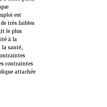
sque
mploi est
de très faibles
t le plus
ité à la
 la santé,
contraintes
es contraintes
olique attachée