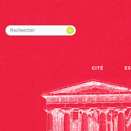
CITÉ
E