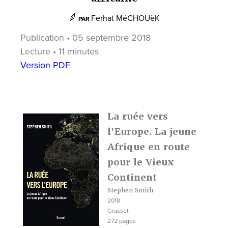
Ferhat MéCHOUèK
PAR
Publication • 05 septembre 2018
Lecture • 11 minutes
Version PDF
La ruée vers
l'Europe. La jeune
Afrique en route
pour le Vieux
Continent
Stephen Smith
2018
Grasset
272 pages