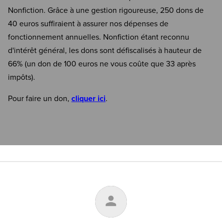
Nonfiction. Grâce à une gestion rigoureuse, 250 dons de
40 euros suffiraient à assurer nos dépenses de
fonctionnement annuelles. Nonfiction étant reconnu
d'intérêt général, les dons sont défiscalisés à hauteur de
66% (un don de 100 euros ne vous coûte que 33 après
impôts).
Pour faire un don,
cliquer ici
.