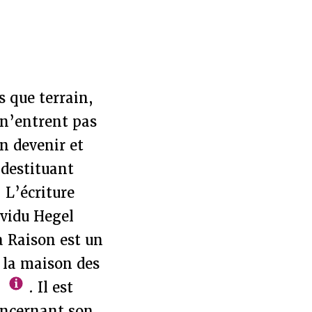
s que terrain,
 n’entrent pas
un devenir et
 destituant
 L’écriture
ividu Hegel
a Raison est un
e la maison des
"
. Il est
oncernant son