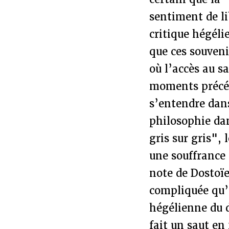
sentiment de li
critique hégéli
que ces souven
où l’accès au s
moments précéde
s’entendre dans
philosophie dan
gris sur gris",
une souffrance 
note de Dostoïe
compliquée qu’
hégélienne du d
fait un saut en