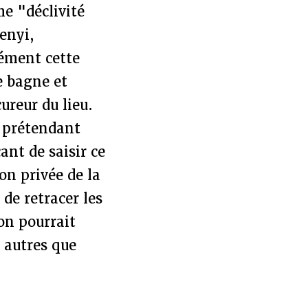
e "déclivité
enyi,
sément cette
e bagne et
ureur du lieu.
e prétendant
ant de saisir ce
n privée de la
 de retracer les
on pourrait
r autres que