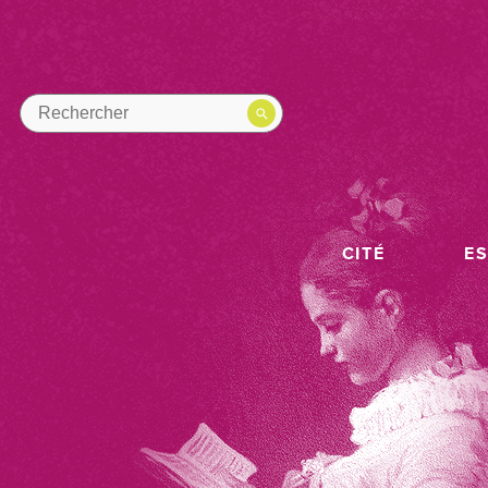
CITÉ
E