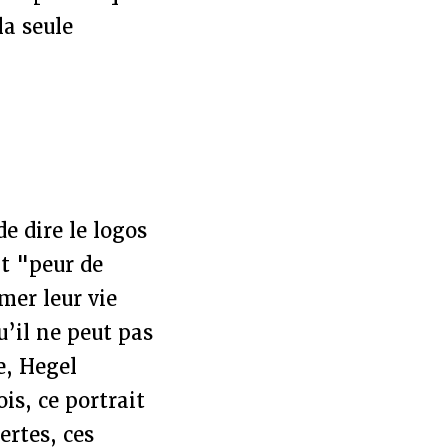
la seule
e dire le logos
t "peur de
mer leur vie
u’il ne peut pas
, Hegel
ois, ce portrait
rtes, ces