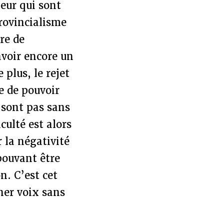
eur qui sont
provincialisme
ure de
avoir encore un
 plus, le rejet
e de pouvoir
 sont pas sans
iculté est alors
r la négativité
pouvant être
. C’est cet
nner voix sans