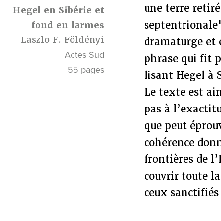
une terre retir
Hegel en Sibérie et
septentrionale"
fond en larmes
Laszlo F. Földényi
dramaturge et 
Actes Sud
phrase qui fit 
55 pages
lisant Hegel à 
Le texte est ai
pas à l’exactit
que peut éprou
cohérence donné
frontières de l
couvrir toute l
ceux sanctifiés