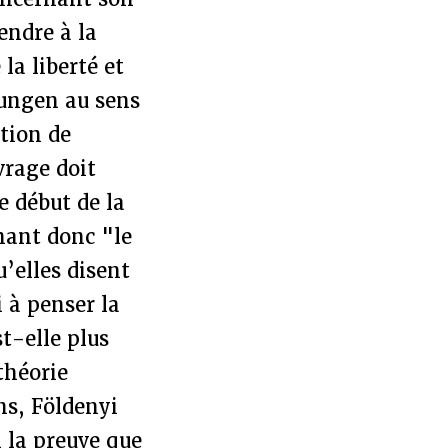
endre à la
la liberté et
rungen au sens
ation de
vrage doit
e début de la
nant donc "le
u’elles disent
 à penser la
t-elle plus
théorie
ns, Földenyi
l la preuve que